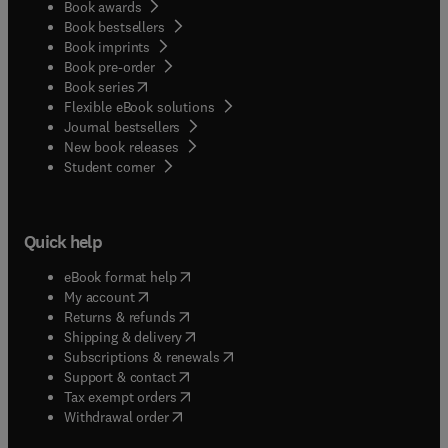
Book awards
Book bestsellers
Book imprints
Book pre-order
(
opens in new tab/window
)
Book series
Flexible eBook solutions
Journal bestsellers
New book releases
(
opens in new tab/window
)
Student corner
Quick help
(
opens in new tab/window
)
eBook format help
(
opens in new tab/window
)
My account
(
opens in new tab/window
)
Returns & refunds
(
opens in new tab/window
)
Shipping & delivery
(
opens in new tab/window
)
Subscriptions & renewals
(
opens in new tab/window
)
Support & contact
(
opens in new tab/window
)
Tax exempt orders
Withdrawal order