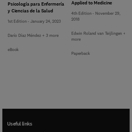
Applied to Medicine
Psicología para Enfermería
y Ciencias de la Salud
4th Edition
-
November 29,
2018
1st Edition
-
January 24, 2023
Edwin Roland van Teijlingen + 1
Darío Díaz Méndez + 3 more
more
eBook
Paperback
Useful links