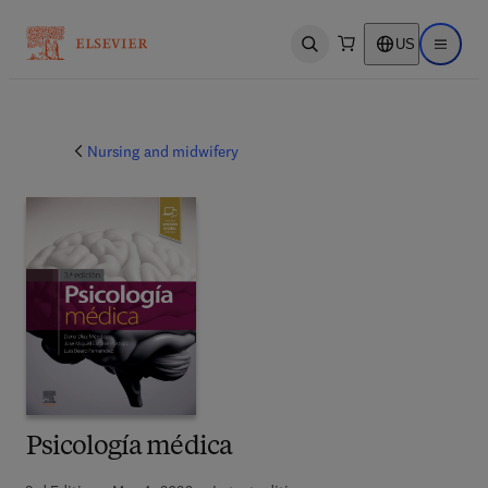
US
Open search
Open ma
Nursing and midwifery
Psicología médica