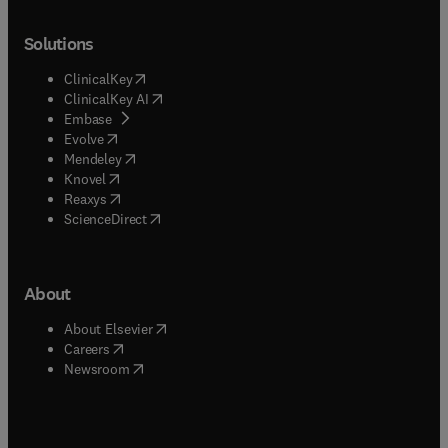
Solutions
(
opens in new tab/window
)
ClinicalKey
(
opens in new tab/window
)
ClinicalKey AI
(
opens in new tab/window
)
Embase
(
opens in new tab/window
)
Evolve
(
opens in new tab/window
)
Mendeley
(
opens in new tab/window
)
Knovel
(
opens in new tab/window
)
Reaxys
(
opens in new tab/window
)
ScienceDirect
About
(
opens in new tab/window
)
About Elsevier
(
opens in new tab/window
)
Careers
(
opens in new tab/window
)
Newsroom