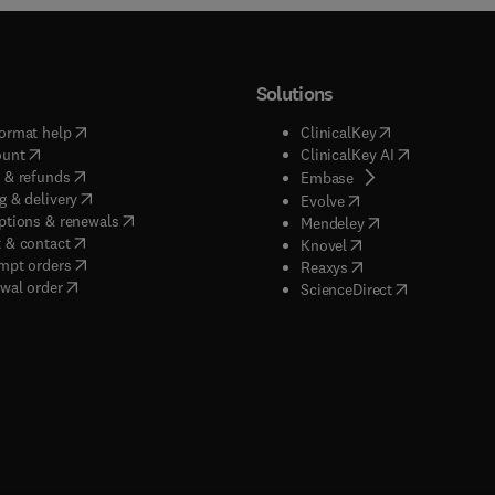
Solutions
(
opens in new tab/window
)
(
opens in new ta
ormat help
ClinicalKey
(
opens in new tab/window
)
(
opens in new
ount
ClinicalKey AI
(
opens in new tab/window
)
 & refunds
(
opens in new tab/w
Embase
(
opens in new tab/window
)
g & delivery
(
opens in new tab/wi
Evolve
(
opens in new tab/window
)
ptions & renewals
(
opens in new tab
Mendeley
(
opens in new tab/window
)
 & contact
(
opens in new tab/wi
Knovel
(
opens in new tab/window
)
mpt orders
(
opens in new tab/w
Reaxys
wal order
(
opens in new 
ScienceDirect