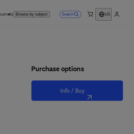
ournals
Search
Browse by subject
US
0 item
My accou
Purchase options
Info / Buy