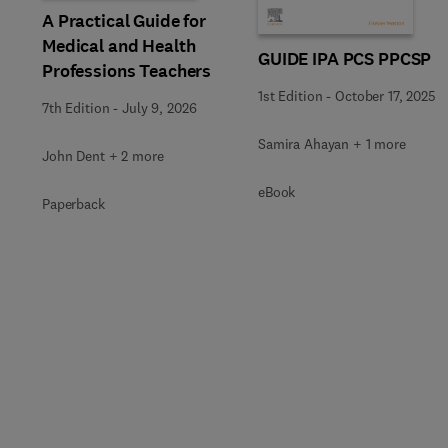
A Practical Guide for
Medical and Health
GUIDE IPA PCS PPCSP
Professions Teachers
1st Edition
-
October 17, 2025
7th Edition
-
July 9, 2026
Samira Ahayan + 1 more
John Dent + 2 more
eBook
Paperback