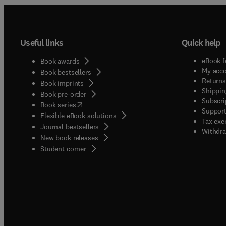
Useful links
Quick help
eBook f
Book awards
My acc
Book bestsellers
Returns
Book imprints
Shippin
Book pre-order
Subscri
(
opens in new tab/window
)
Book series
Support
Flexible eBook solutions
Tax exe
Journal bestsellers
Withdra
New book releases
(
opens in new tab/window
)
Student corner