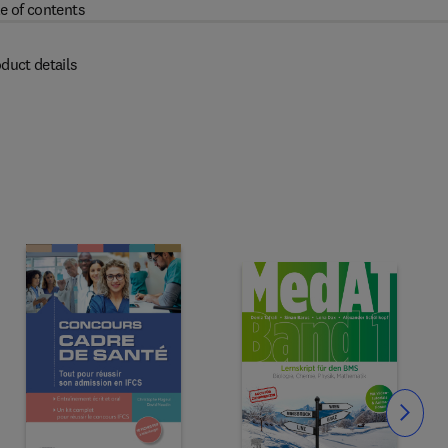
e of contents
duct details
Slide