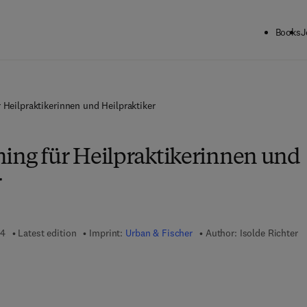
Books
J
r Heilpraktikerinnen und Heilpraktiker
ning für Heilpraktikerinnen und
r
24
Latest edition
Imprint:
Urban & Fischer
Author:
Isolde Richter