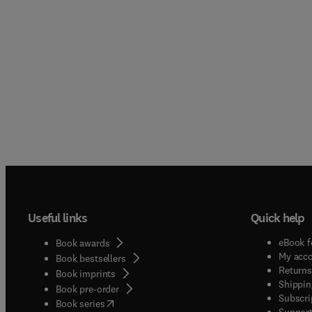
Useful links
Quick help
eBook f
Book awards
My acc
Book bestsellers
Returns
Book imprints
Shippin
Book pre-order
Subscri
(
opens in new tab/window
)
Book series
Support