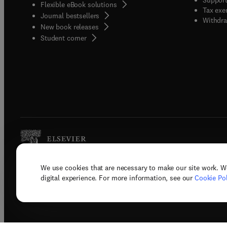
Flexible eBook solutions
Tax exe
Journal bestsellers
Withdra
New book releases
(
opens in new tab/window
)
Student corner
We use cookies that are necessary to make our site work. W
Copyright © 2026 Elsevier, its licenso
digital experience. For more information, see our
Cookie Pol
Terms 