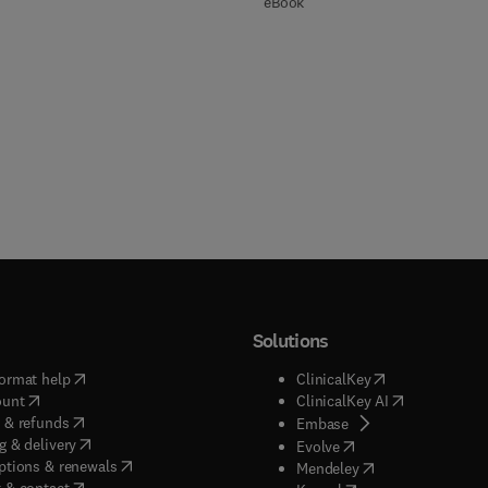
eBook
Solutions
(
opens in new tab/window
)
(
opens in new ta
ormat help
ClinicalKey
(
opens in new tab/window
)
(
opens in new
ount
ClinicalKey AI
(
opens in new tab/window
)
 & refunds
(
opens in new tab/w
Embase
(
opens in new tab/window
)
g & delivery
(
opens in new tab/wi
Evolve
(
opens in new tab/window
)
ptions & renewals
(
opens in new tab
Mendeley
(
opens in new tab/window
)
 & contact