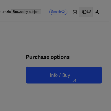
ournals
Search
Browse by subject
US
0 item
My accou
Purchase options
Info / Buy