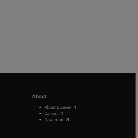
eBook
About
b/window
)
(
opens in new tab/window
)
About Elsevier
 tab/window
)
(
opens in new tab/window
)
Careers
(
opens in new tab/window
)
indow
)
Newsroom
ndow
)
/window
)