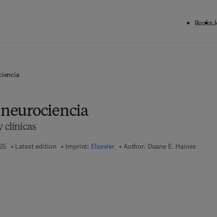
Books
J
ciencia
 neurociencia
 clínicas
25
Latest edition
Imprint:
Elsevier
Author:
Duane E. Haines