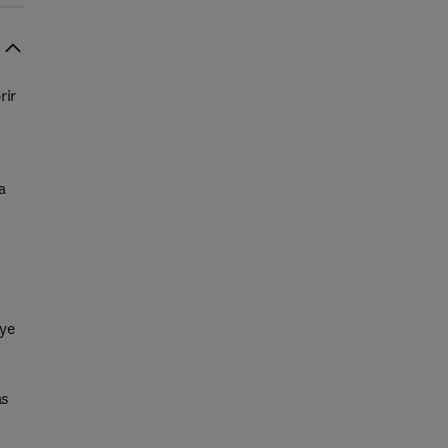
rir
a
uye
as