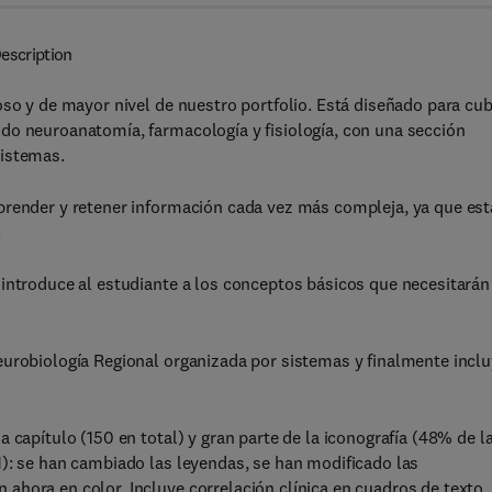
escription
oso y de mayor nivel de nuestro portfolio. Está diseñado para cub
do neuroanatomía, farmacología y fisiología, con una sección
sistemas.
prender y retener información cada vez más compleja, ya que est
.
 introduce al estudiante a los conceptos básicos que necesitarán
eurobiología Regional organizada por sistemas y finalmente incl
 capítulo (150 en total) y gran parte de la iconografía (48% de l
M): se han cambiado las leyendas, se han modificado las
ahora en color. Incluye correlación clínica en cuadros de texto