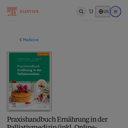
US
Open search
Open ma
Medicine
Praxishandbuch Ernährung in der