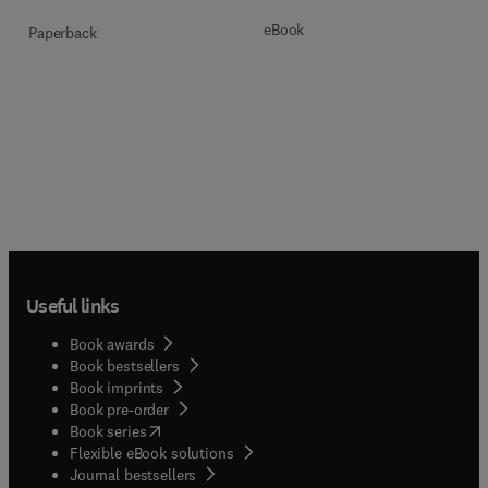
eBook
Paperback
Useful links
Book awards
Book bestsellers
Book imprints
Book pre-order
(
opens in new tab/window
)
Book series
Flexible eBook solutions
Journal bestsellers