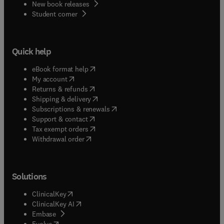
New book releases
(
opens in new tab/window
)
Student corner
Quick help
(
opens in new tab/window
)
eBook format help
(
opens in new tab/window
)
My account
(
opens in new tab/window
)
Returns & refunds
(
opens in new tab/window
)
Shipping & delivery
(
opens in new tab/window
)
Subscriptions & renewals
(
opens in new tab/window
)
Support & contact
(
opens in new tab/window
)
Tax exempt orders
Withdrawal order
Solutions
(
opens in new tab/window
)
ClinicalKey
(
opens in new tab/window
)
ClinicalKey AI
(
opens in new tab/window
)
Embase
(
opens in new tab/window
)
Evolve