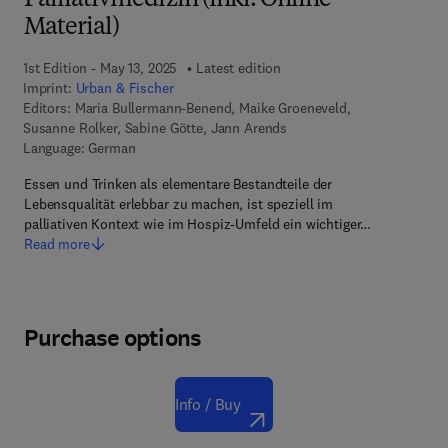
Palliativmedizin (inkl. Online-
Material)
1st Edition - May 13, 2025
Latest edition
Imprint:
Urban & Fischer
Editors:
Maria Bullermann-Benend, Maike Groeneveld,
Susanne Rolker, Sabine Götte, Jann Arends
Language: German
Essen und Trinken als elementare Bestandteile der
Lebensqualität erlebbar zu machen, ist speziell im
palliativen Kontext wie im Hospiz-Umfeld ein wichtiger…
Read more
Purchase options
Info / Buy