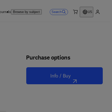
ournals
Search
Browse by subject
US
0 item
My accou
Purchase options
Info / Buy