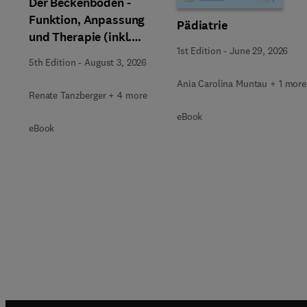
Der Beckenboden -
Funktion, Anpassung
Pädiatrie
und Therapie (inkl.
1st Edition
-
June 29, 2026
Zusatzmaterialien zum
5th Edition
-
August 3, 2026
Download)
Ania Carolina Muntau + 1 more
Renate Tanzberger + 4 more
eBook
eBook