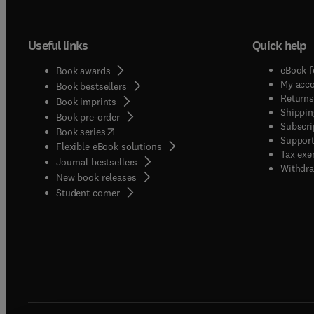
Useful links
Quick help
eBook f
Book awards
My acc
Book bestsellers
Returns
Book imprints
Shippin
Book pre-order
Subscri
(
opens in new tab/window
)
Book series
Support
Flexible eBook solutions
Tax exe
Journal bestsellers
Withdra
New book releases
(
opens in new tab/window
)
Student corner