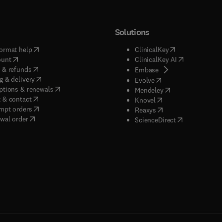
Solutions
(
opens in new tab/window
)
(
opens in new ta
ormat help
ClinicalKey
(
opens in new tab/window
)
(
opens in new
ount
ClinicalKey AI
(
opens in new tab/window
)
 & refunds
(
opens in new tab/w
Embase
(
opens in new tab/window
)
g & delivery
(
opens in new tab/wi
Evolve
(
opens in new tab/window
)
ptions & renewals
(
opens in new tab
Mendeley
(
opens in new tab/window
)
 & contact
(
opens in new tab/wi
Knovel
(
opens in new tab/window
)
mpt orders
(
opens in new tab/w
Reaxys
wal order
(
opens in new 
ScienceDirect