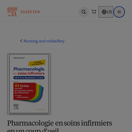
US
Open search
Open ma
Nursing and midwifery
Pharmacologie en soins infirmiers