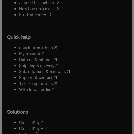
Journal bestsellers
New book releases
(
opens in new tab/window
)
Student corner
Quick help
(
opens in new tab/window
)
eBook format help
(
opens in new tab/window
)
My account
(
opens in new tab/window
)
Returns & refunds
(
opens in new tab/window
)
Shipping & delivery
(
opens in new tab/window
)
Subscriptions & renewals
(
opens in new tab/window
)
Support & contact
(
opens in new tab/window
)
Tax exempt orders
Withdrawal order
Solutions
(
opens in new tab/window
)
ClinicalKey
(
opens in new tab/window
)
ClinicalKey AI
(
opens in new tab/window
)