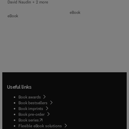
David Naudin + 2 more
eBook
eBook
Useful links
Book awards
Book bestsellers
Book imprints
Book pre-order
(
opens in new tab/window
)
Book series
Flexible eBook solutions