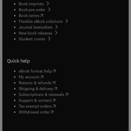
Book imprints
Book pre-order
(
opens in new tab/window
)
Book series
Flexible eBook solutions
Journal bestsellers
New book releases
(
opens in new tab/window
)
Student corner
Quick help
(
opens in new tab/window
)
eBook format help
(
opens in new tab/window
)
My account
(
opens in new tab/window
)
Returns & refunds
(
opens in new tab/window
)
Shipping & delivery
(
opens in new tab/window
)
Subscriptions & renewals
(
opens in new tab/window
)
Support & contact
(
opens in new tab/window
)
Tax exempt orders
Withdrawal order