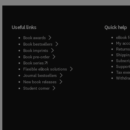
Useful links
Quick help
eBook f
Book awards
My acc
Book bestsellers
Returns
Book imprints
Shippin
Book pre-order
Subscri
(
opens in new tab/window
)
Book series
Support
Flexible eBook solutions
Tax exe
Journal bestsellers
Withdra
New book releases
(
opens in new tab/window
)
Student corner