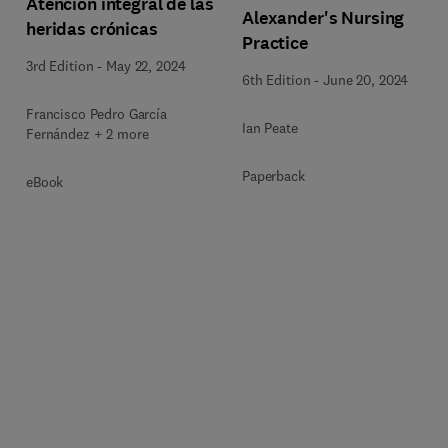
Atención integral de las
Alexander's Nursing
heridas crónicas
Practice
3rd Edition
-
May 22, 2024
6th Edition
-
June 20, 2024
Francisco Pedro García
Ian Peate
Fernández + 2 more
Paperback
eBook