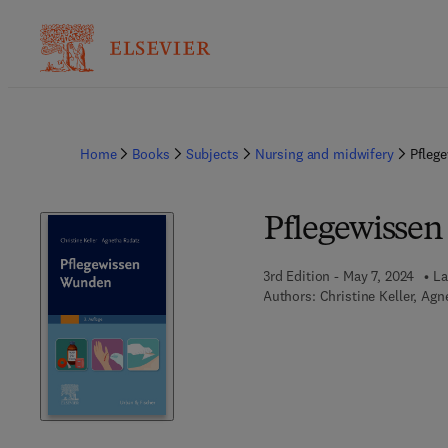
Home
Books
Subjects
Nursing and midwifery
Pfleg
Pflegewisse
3rd Edition - May 7, 2024
La
Authors:
Christine Keller, Ag