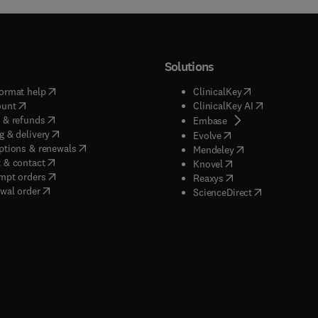
Solutions
(
opens in new tab/window
)
(
opens in new ta
ormat help
ClinicalKey
(
opens in new tab/window
)
(
opens in new
ount
ClinicalKey AI
(
opens in new tab/window
)
 & refunds
(
opens in new tab/w
Embase
(
opens in new tab/window
)
g & delivery
(
opens in new tab/wi
Evolve
(
opens in new tab/window
)
ptions & renewals
(
opens in new tab
Mendeley
(
opens in new tab/window
)
 & contact
(
opens in new tab/wi
Knovel
(
opens in new tab/window
)
mpt orders
(
opens in new tab/w
Reaxys
wal order
(
opens in new 
ScienceDirect