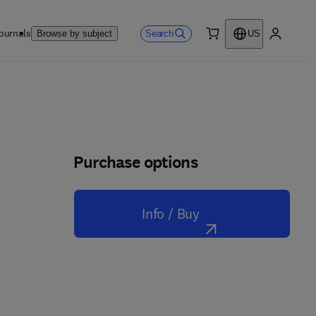
ournals
Search
Browse by subject
US
0 item
My accou
Purchase options
Info / Buy