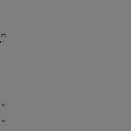
oft
er