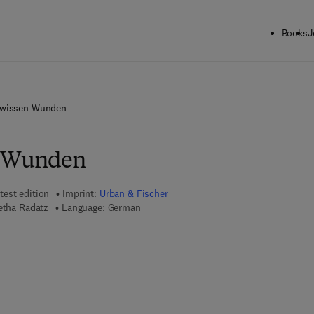
Books
J
ewissen Wunden
n Wunden
test edition
Imprint:
Urban & Fischer
netha Radatz
Language: German