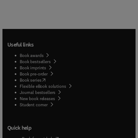
Useful links
Book awards
Book bestsellers
Book imprints
Book pre-order
(
opens in new tab/window
)
Book series
Flexible eBook solutions
Journal bestsellers
New book releases
(
opens in new tab/window
)
Student corner
Quick help