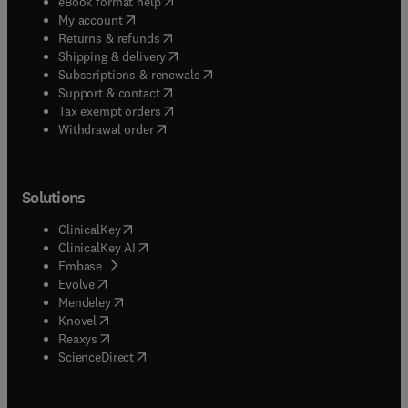
(
opens in new tab/window
)
eBook format help
(
opens in new tab/window
)
My account
(
opens in new tab/window
)
Returns & refunds
(
opens in new tab/window
)
Shipping & delivery
(
opens in new tab/window
)
Subscriptions & renewals
(
opens in new tab/window
)
Support & contact
(
opens in new tab/window
)
Tax exempt orders
Withdrawal order
Solutions
(
opens in new tab/window
)
ClinicalKey
(
opens in new tab/window
)
ClinicalKey AI
(
opens in new tab/window
)
Embase
(
opens in new tab/window
)
Evolve
(
opens in new tab/window
)
Mendeley
(
opens in new tab/window
)
Knovel
(
opens in new tab/window
)
Reaxys
(
opens in new tab/window
)
ScienceDirect