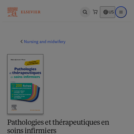
US
Open search
Open ma
Nursing and midwifery
Pathologies et thérapeutiques en
soins infirmiers