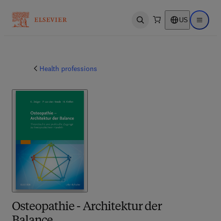
US
Open search
Open ma
Health professions
Osteopathie - Architektur der