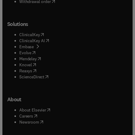
Withdrawal order
Solutions
(
opens in new tab/window
)
ClinicalKey
(
opens in new tab/window
)
ClinicalKey AI
(
opens in new tab/window
)
Embase
(
opens in new tab/window
)
Evolve
(
opens in new tab/window
)
Mendeley
(
opens in new tab/window
)
Knovel
(
opens in new tab/window
)
Reaxys
(
opens in new tab/window
)
ScienceDirect
About
(
opens in new tab/window
)
About Elsevier
(
opens in new tab/window
)
Careers
(
opens in new tab/window
)
Newsroom