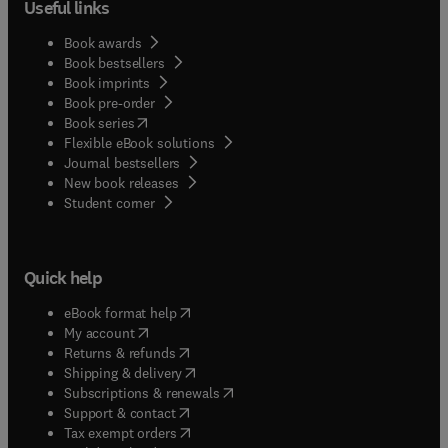
Useful links
Book awards
Book bestsellers
Book imprints
Book pre-order
(
opens in new tab/window
)
Book series
Flexible eBook solutions
Journal bestsellers
New book releases
(
opens in new tab/window
)
Student corner
Quick help
(
opens in new tab/window
)
eBook format help
(
opens in new tab/window
)
My account
(
opens in new tab/window
)
Returns & refunds
(
opens in new tab/window
)
Shipping & delivery
(
opens in new tab/window
)
Subscriptions & renewals
(
opens in new tab/window
)
Support & contact
(
opens in new tab/window
)
Tax exempt orders