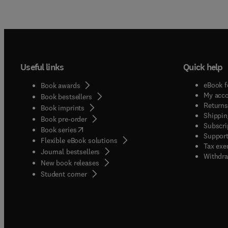
Useful links
Quick help
eBook f
Book awards
My acc
Book bestsellers
Returns
Book imprints
Shippin
Book pre-order
Subscri
(
opens in new tab/window
)
Book series
Support
Flexible eBook solutions
Tax exe
Journal bestsellers
Withdra
New book releases
(
opens in new tab/window
)
Student corner