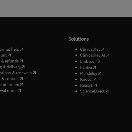
Solutions
(
opens in new tab/window
)
(
opens in new ta
ormat help
ClinicalKey
(
opens in new tab/window
)
(
opens in new
ount
ClinicalKey AI
(
opens in new tab/window
)
 & refunds
(
opens in new tab/w
Embase
(
opens in new tab/window
)
g & delivery
(
opens in new tab/wi
Evolve
(
opens in new tab/window
)
ptions & renewals
(
opens in new tab
Mendeley
(
opens in new tab/window
)
 & contact
(
opens in new tab/wi
Knovel
(
opens in new tab/window
)
mpt orders
(
opens in new tab/w
Reaxys
wal order
(
opens in new 
ScienceDirect