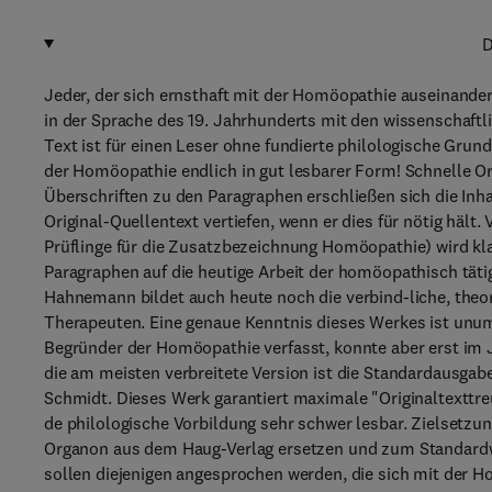
D
Jeder, der sich ernsthaft mit der Homöopathie auseinande
in der Sprache des 19. Jahrhunderts mit den wissenschaftl
Text ist für einen Leser ohne fundierte philologische Gru
der Homöopathie endlich in gut lesbarer Form! Schnelle Or
Überschriften zu den Paragraphen erschließen sich die Inha
Original-Quellentext vertiefen, wenn er dies für nötig hält
Prüflinge für die Zusatzbezeichnung Homöopathie) wird k
Paragraphen auf die heutige Arbeit der homöopathisch tät
Hahnemann bildet auch heute noch die verbind-liche, theo
Therapeuten. Eine genaue Kenntnis dieses Werkes ist un
Begründer der Homöopathie verfasst, konnte aber erst im J
die am meisten verbreitete Version ist die Standardausgab
Schmidt. Dieses Werk garantiert maximale "Originaltexttre
de philologische Vorbildung sehr schwer lesbar. Zielsetzu
Organon aus dem Haug-Verlag ersetzen und zum Standar
sollen diejenigen angesprochen werden, die sich mit der Ho