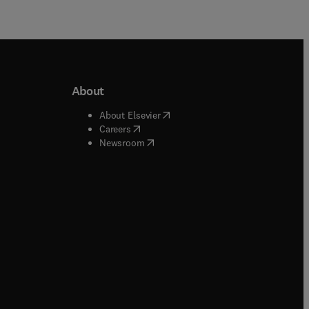
About
b/window
)
(
opens in new tab/window
)
About Elsevier
 tab/window
)
(
opens in new tab/window
)
Careers
(
opens in new tab/window
)
indow
)
Newsroom
ndow
)
/window
)
ndow
)
indow
)
tab/window
)