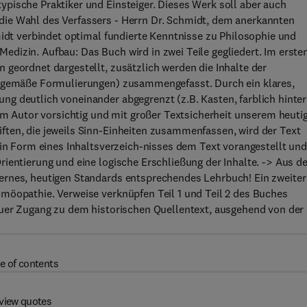
pische Praktiker und Einsteiger. Dieses Werk soll aber auch
die Wahl des Verfassers - Herrn Dr. Schmidt, dem anerkannten
midt verbindet optimal fundierte Kenntnisse zu Philosophie und
dizin. Aufbau: Das Buch wird in zwei Teile gegliedert. Im erste
 geordnet dargestellt, zusätzlich werden die Inhalte der
it-gemäße Formulierungen) zusammengefasst. Durch ein klares,
g deutlich voneinander abgegrenzt (z.B. Kasten, farblich hinter
vom Autor vorsichtig und mit großer Textsicherheit unserem heuti
ften, die jeweils Sinn-Einheiten zusammenfassen, wird der Text
 in Form eines Inhaltsverzeich-nisses dem Text vorangestellt und
rientierung und eine logische Erschließung der Inhalte. -> Aus 
ernes, heutigen Standards entsprechendes Lehrbuch! Ein zweiter
möopathie. Verweise verknüpfen Teil 1 und Teil 2 des Buches
euer Zugang zu dem historischen Quellentext, ausgehend von der
e of contents
view quotes