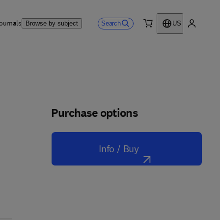
ournals
Search
Browse by subject
US
0 item
My accou
Purchase options
Info / Buy