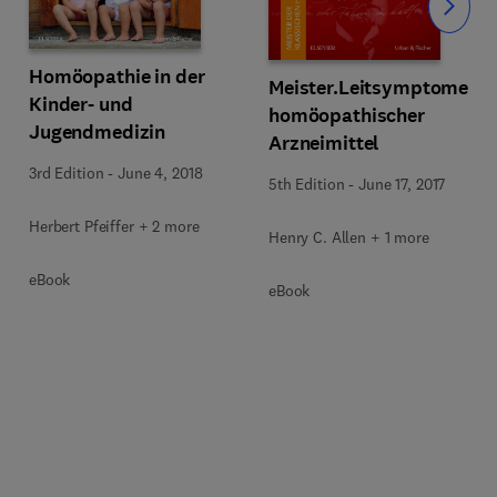
Slide
Homöopathie in der
Meister.Leitsymptome
Kinder- und
homöopathischer
Jugendmedizin
Arzneimittel
3rd Edition
-
June 4, 2018
5th Edition
-
June 17, 2017
Herbert Pfeiffer + 2 more
Henry C. Allen + 1 more
eBook
eBook