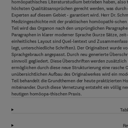
homöopathisches Literaturstudium betrieben haben, also ty
höchsten Qualitätsansprüchen gerecht werden, was durch 
Experten auf diesem Gebiet - garantiert wird. Herr Dr. Sch
Medizingeschichte mit der praktischen homöopathi-schen Me
Teil wird das Organon nach den ursprünglichen Paragraphen
Paragraphen in klarer moderner Sprache (kurze Sätze, ze
einheitliches Layout sind Quel-lentext und Zusammenfassun
legt, unterschiedliche Schriften). Der Originaltext wurde 
Sprachgebrauch angepasst. Durch neu generierte Überschri
sinnvoll gegliedert. Diese Überschriften werden zusätzlich
ermöglichen durch diese neue Strukturierung eine rasche O
unübersichtlichen Aufbau des Originalwerkes wird ein mod
Teil behandelt die Grundthemen der heute praktizierten Ho
miteinander. Durch diese Vernetzung entsteht ein völlig n
heutigen homöopa-thischen Praxis.
Tabl
Re