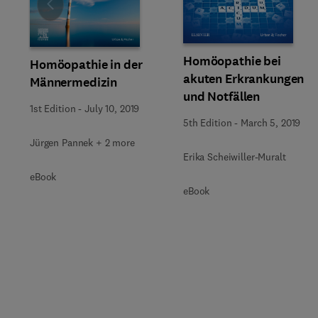
Slide
Homöopathie bei
Homöopathie in der
akuten Erkrankungen
Männermedizin
und Notfällen
1st Edition
-
July 10, 2019
5th Edition
-
March 5, 2019
Jürgen Pannek + 2 more
Erika Scheiwiller-Muralt
eBook
eBook