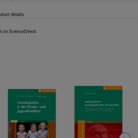
duct details
k on ScienceDirect