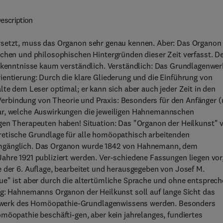
escription
rsetzt, muss das Organon sehr genau kennen. Aber: Das Organon 
ichen und philosophischen Hintergründen dieser Zeit verfasst. D
ndkenntnisse kaum verständlich. Verständlich: Das Grundlagenwer
ientierung: Durch die klare Gliederung und die Einführung von
lte dem Leser optimal; er kann sich aber auch jeder Zeit in den
. Verbindung von Theorie und Praxis: Besonders für den Anfänger (
lar, welche Auswirkungen die jeweiligen Hahnemannschen
igen Therapeuten haben! Situation: Das "Organon der Heilkunst" 
retische Grundlage für alle homöopathisch arbeitenden
umgänglich. Das Organon wurde 1842 von Hahnemann, dem
ahre 1921 publiziert werden. Ver-schiedene Fassungen liegen vor
e der 6. Auflage, bearbeitet und herausgegeben von Josef M.
ue" ist aber durch die altertümliche Sprache und ohne entsprech
ng: Hahnemanns Organon der Heilkunst soll auf lange Sicht das
dwerk des Homöopathie-Grundlagenwissens werden. Besonders
möopathie beschäfti-gen, aber kein jahrelanges, fundiertes