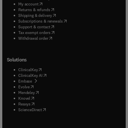
(
opens in new tab/window
)
My account
(
opens in new tab/window
)
Returns & refunds
(
opens in new tab/window
)
Shipping & delivery
(
opens in new tab/window
)
Subscriptions & renewals
(
opens in new tab/window
)
Support & contact
(
opens in new tab/window
)
Tax exempt orders
Withdrawal order
Solutions
(
opens in new tab/window
)
ClinicalKey
(
opens in new tab/window
)
ClinicalKey AI
(
opens in new tab/window
)
Embase
(
opens in new tab/window
)
Evolve
(
opens in new tab/window
)
Mendeley
(
opens in new tab/window
)
Knovel
(
opens in new tab/window
)
Reaxys
(
opens in new tab/window
)
ScienceDirect