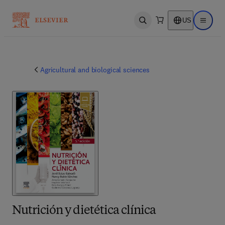
US
Open search
Open ma
Agricultural and biological sciences
Nutrición y dietética clínica