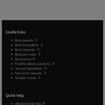
Useful links
Book awards
Book bestsellers
Book imprints
Book pre-order
(
opens in new tab/window
)
Book series
Flexible eBook solutions
Journal bestsellers
New book releases
(
opens in new tab/window
)
Student corner
Quick help
(
opens in new tab/window
)
eBook format help