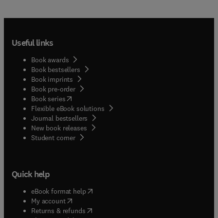
Useful links
Book awards
Book bestsellers
Book imprints
Book pre-order
(
opens in new tab/window
)
Book series
Flexible eBook solutions
Journal bestsellers
New book releases
(
opens in new tab/window
)
Student corner
Quick help
(
opens in new tab/window
)
eBook format help
(
opens in new tab/window
)
My account
(
opens in new tab/window
)
Returns & refunds