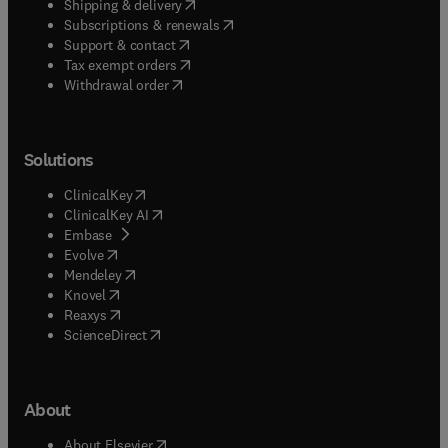
(
opens in new tab/window
)
Shipping & delivery
(
opens in new tab/window
)
Subscriptions & renewals
(
opens in new tab/window
)
Support & contact
(
opens in new tab/window
)
Tax exempt orders
Withdrawal order
Solutions
(
opens in new tab/window
)
ClinicalKey
(
opens in new tab/window
)
ClinicalKey AI
(
opens in new tab/window
)
Embase
(
opens in new tab/window
)
Evolve
(
opens in new tab/window
)
Mendeley
(
opens in new tab/window
)
Knovel
(
opens in new tab/window
)
Reaxys
(
opens in new tab/window
)
ScienceDirect
About
(
opens in new tab/window
)
About Elsevier