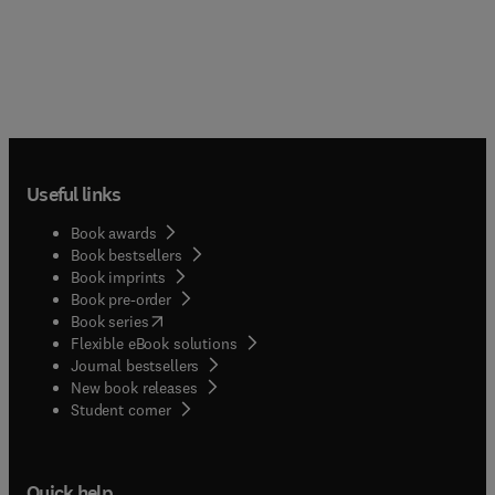
Useful links
Book awards
Book bestsellers
Book imprints
Book pre-order
(
opens in new tab/window
)
Book series
Flexible eBook solutions
Journal bestsellers
New book releases
(
opens in new tab/window
)
Student corner
Quick help