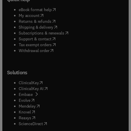
(
opens in new tab/window
)
eBook format help
(
opens in new tab/window
)
My account
(
opens in new tab/window
)
Returns & refunds
(
opens in new tab/window
)
Shipping & delivery
(
opens in new tab/window
)
Subscriptions & renewals
(
opens in new tab/window
)
Support & contact
(
opens in new tab/window
)
Tax exempt orders
Withdrawal order
Solutions
(
opens in new tab/window
)
ClinicalKey
(
opens in new tab/window
)
ClinicalKey AI
(
opens in new tab/window
)
Embase
(
opens in new tab/window
)
Evolve
(
opens in new tab/window
)
Mendeley
(
opens in new tab/window
)
Knovel
(
opens in new tab/window
)
Reaxys
(
opens in new tab/window
)
ScienceDirect