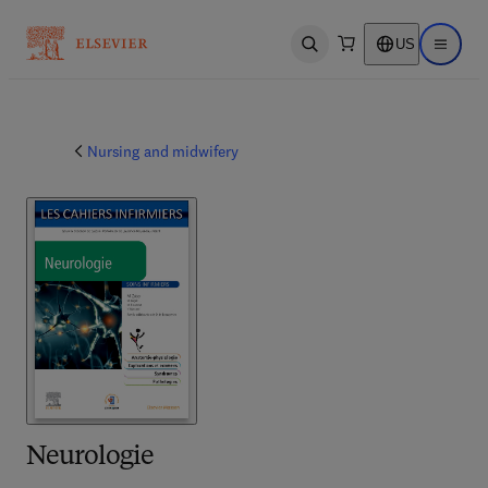
US
Open search
Open ma
Nursing and midwifery
Neurologie