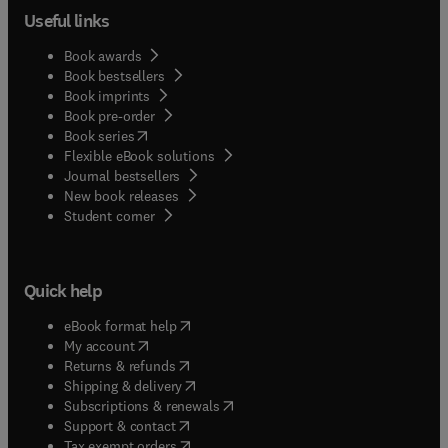
Useful links
Book awards
Book bestsellers
Book imprints
Book pre-order
(
opens in new tab/window
)
Book series
Flexible eBook solutions
Journal bestsellers
New book releases
(
opens in new tab/window
)
Student corner
Quick help
(
opens in new tab/window
)
eBook format help
(
opens in new tab/window
)
My account
(
opens in new tab/window
)
Returns & refunds
(
opens in new tab/window
)
Shipping & delivery
(
opens in new tab/window
)
Subscriptions & renewals
(
opens in new tab/window
)
Support & contact
(
opens in new tab/window
)
Tax exempt orders