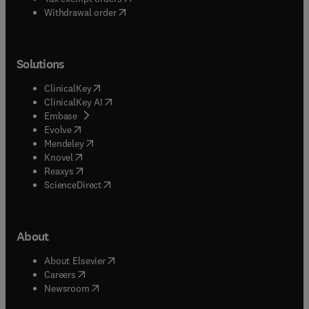
Withdrawal order
Solutions
(
opens in new tab/window
)
ClinicalKey
(
opens in new tab/window
)
ClinicalKey AI
(
opens in new tab/window
)
Embase
(
opens in new tab/window
)
Evolve
(
opens in new tab/window
)
Mendeley
(
opens in new tab/window
)
Knovel
(
opens in new tab/window
)
Reaxys
(
opens in new tab/window
)
ScienceDirect
About
(
opens in new tab/window
)
About Elsevier
(
opens in new tab/window
)
Careers
(
opens in new tab/window
)
Newsroom