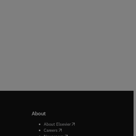
Maya Ragavan + 1 more
Satyan Lakshminrusimha
Hardback
Hardback
About
b/window
)
(
opens in new tab/window
)
About Elsevier
 tab/window
)
(
opens in new tab/window
)
Careers
(
opens in new tab/window
)