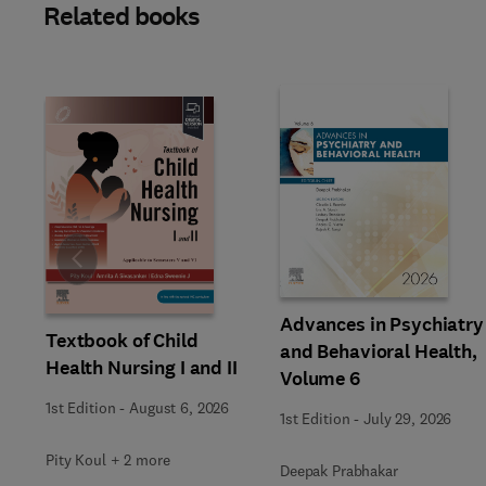
Related books
Slide
Advances in Psychiatry
Textbook of Child
and Behavioral Health,
Health Nursing I and II
Volume 6
1st Edition
-
August 6, 2026
1st Edition
-
July 29, 2026
Pity Koul + 2 more
Deepak Prabhakar