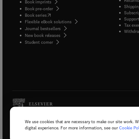
Returns
Book imprints
Shippin
Book pre-order
Subscri
(
opens in new tab/window
)
Book series
Support
Flexible eBook solutions
Tax exe
Journal bestsellers
Withdra
New book releases
(
opens in new tab/window
)
Student corner
We use cookies that are necessary to make our site work. W
Copyright © 2026 Elsevier, its licenso
digital experience. For more information, see our
Cookie Pol