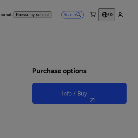
ournals
Search
Browse by subject
US
0 item
My accou
Purchase options
Info / Buy