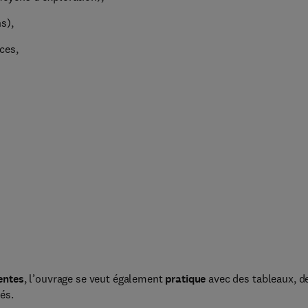
s),
ces,
entes
, l’ouvrage se veut également
pratique
avec des tableaux, d
és.