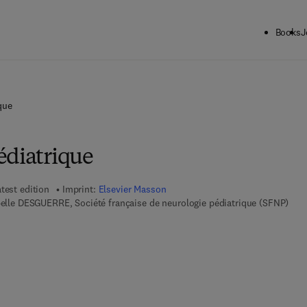
Books
J
que
édiatrique
test edition
Imprint:
Elsevier Masson
abelle DESGUERRE, Société française de neurologie pédiatrique (SFNP)