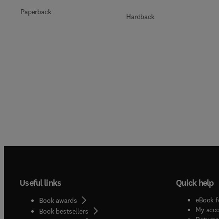
Paperback
Hardback
Useful links
Quick help
eBook f
Book awards
My acc
Book bestsellers