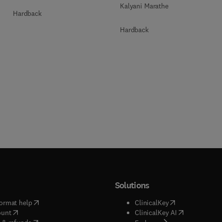
Kalyani Marathe
Hardback
Hardback
Solutions
(
opens in new tab/window
)
(
opens in new ta
ormat help
ClinicalKey
(
opens in new tab/window
)
(
opens in new
ount
ClinicalKey AI
(
opens in new tab/window
)