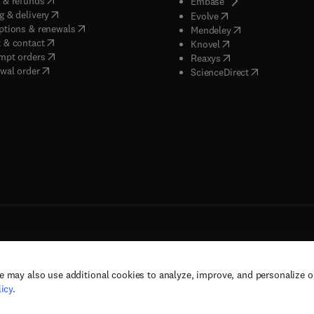
 & refunds
(
opens in new tab/w
Embase
(
opens in new tab/window
)
g & delivery
(
opens in new tab/wi
Evolve
(
opens in new tab/window
)
ptions & renewals
(
opens in new tab
Mendeley
(
opens in new tab/window
)
 & contact
(
opens in new tab/wi
Knovel
(
opens in new tab/window
)
mpt orders
(
opens in new tab/w
Reaxys
wal order
(
opens in new 
ScienceDirect
e may also use additional cookies to analyze, improve, and personalize 
rs, and contributors. All rights are reserved, including those for text and data mining,
icy
.