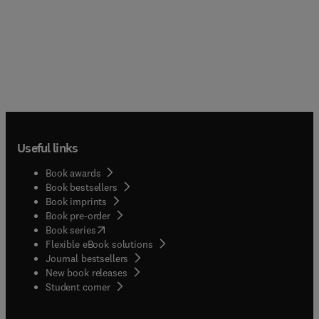
Useful links
Book awards
Book bestsellers
Book imprints
Book pre-order
(
opens in new tab/window
)
Book series
Flexible eBook solutions
Journal bestsellers
New book releases
(
opens in new tab/window
)
Student corner