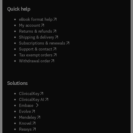
Quick help
(
opens in new tab/window
)
eBook format help
(
opens in new tab/window
)
My account
(
opens in new tab/window
)
Returns & refunds
(
opens in new tab/window
)
Shipping & delivery
(
opens in new tab/window
)
Subscriptions & renewals
(
opens in new tab/window
)
Support & contact
(
opens in new tab/window
)
Tax exempt orders
Withdrawal order
Solutions
(
opens in new tab/window
)
ClinicalKey
(
opens in new tab/window
)
ClinicalKey AI
(
opens in new tab/window
)
Embase
(
opens in new tab/window
)
Evolve
(
opens in new tab/window
)
Mendeley
(
opens in new tab/window
)
Knovel
(
opens in new tab/window
)
Reaxys