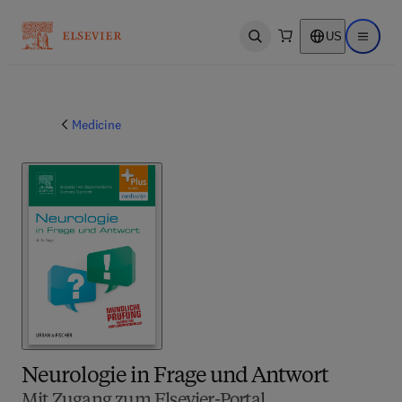
US
Open search
Open ma
Medicine
Neurologie in Frage und Antwort
Mit Zugang zum Elsevier-Portal