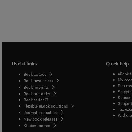
Useful links
Quick help
eBook f
Book awards
My acc
Book bestsellers
Returns
Book imprints
Shippin
Book pre-order
Subscri
(
opens in new tab/window
)
Book series
Support
Flexible eBook solutions
Tax exe
Journal bestsellers
Withdra
New book releases
(
opens in new tab/window
)
Student corner