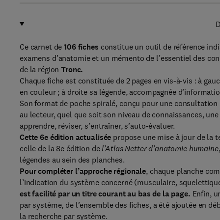
D
Ce carnet de
106 fiches
constitue un outil de référence indi
examens d’anatomie et un mémento de l’essentiel des co
de la région
Tronc.
Chaque fiche est constituée de 2 pages en vis-à-vis : à ga
en couleur ; à droite sa légende, accompagnée d’informat
Son format de poche spiralé, conçu pour une consultation 
au lecteur, quel que soit son niveau de connaissances, une u
apprendre, réviser, s’entraîner, s’auto-évaluer.
Cette 6e édition actualisée
propose une mise à jour de la t
celle de la 8e édition de
l’Atlas Netter d’anatomie humaine
légendes au sein des planches.
Pour compléter l’approche régionale
, chaque planche co
l’indication du système concerné (musculaire, squelettique
est facilité par un titre courant au bas de la page.
Enfin, u
par système, de l’ensemble des fiches, a été ajoutée en déb
la recherche par système.