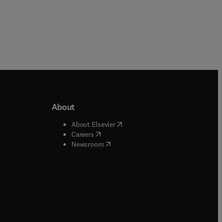
About
b/window
)
(
opens in new tab/window
)
About Elsevier
 tab/window
)
(
opens in new tab/window
)
Careers
(
opens in new tab/window
)
indow
)
Newsroom
ndow
)
/window
)
ndow
)
indow
)
tab/window
)