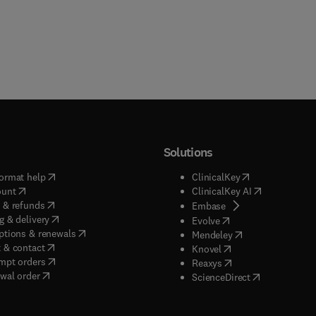
Solutions
(
opens in new tab/window
)
(
opens in new ta
ormat help
ClinicalKey
(
opens in new tab/window
)
(
opens in new
ount
ClinicalKey AI
(
opens in new tab/window
)
 & refunds
(
opens in new tab/w
Embase
(
opens in new tab/window
)
g & delivery
(
opens in new tab/wi
Evolve
(
opens in new tab/window
)
ptions & renewals
(
opens in new tab
Mendeley
(
opens in new tab/window
)
 & contact
(
opens in new tab/wi
Knovel
(
opens in new tab/window
)
mpt orders
(
opens in new tab/w
Reaxys
wal order
(
opens in new 
ScienceDirect