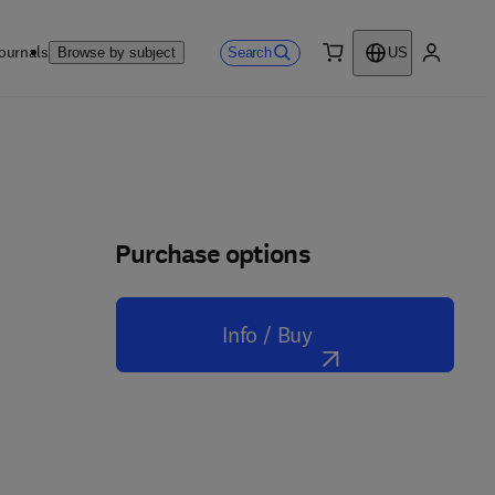
ournals
Search
Browse by subject
US
0 item
My accou
Purchase options
Info / Buy