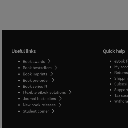
Useful links
Quick help
eBook f
Book awards
My acc
Book bestsellers
Returns
Book imprints
Shippin
Book pre-order
Subscri
(
opens in new tab/window
)
Book series
Support
Flexible eBook solutions
Tax exe
Journal bestsellers
Withdra
New book releases
(
opens in new tab/window
)
Student corner