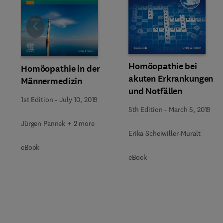
Slide
Homöopathie bei
Homöopathie in der
akuten Erkrankungen
Männermedizin
und Notfällen
1st Edition
-
July 10, 2019
5th Edition
-
March 5, 2019
Jürgen Pannek + 2 more
Erika Scheiwiller-Muralt
eBook
eBook