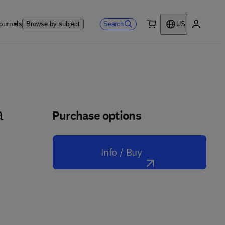
ournals
Search
Browse by subject
US
0 item
My accou
Purchase options
a
Info / Buy