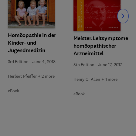
Slide
Homöopathie in der
Meister.Leitsymptome
Kinder- und
homöopathischer
Jugendmedizin
Arzneimittel
3rd Edition
-
June 4, 2018
5th Edition
-
June 17, 2017
Herbert Pfeiffer + 2 more
Henry C. Allen + 1 more
eBook
eBook