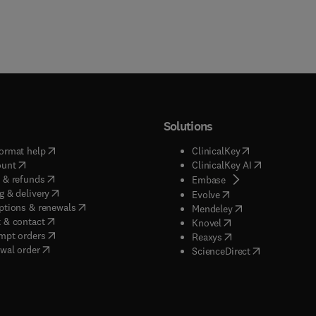
Solutions
(
opens in new tab/window
)
(
opens in new ta
ormat help
ClinicalKey
(
opens in new tab/window
)
(
opens in new
ount
ClinicalKey AI
(
opens in new tab/window
)
 & refunds
(
opens in new tab/w
Embase
(
opens in new tab/window
)
g & delivery
(
opens in new tab/wi
Evolve
(
opens in new tab/window
)
ptions & renewals
(
opens in new tab
Mendeley
(
opens in new tab/window
)
 & contact
(
opens in new tab/wi
Knovel
(
opens in new tab/window
)
mpt orders
(
opens in new tab/w
Reaxys
wal order
(
opens in new 
ScienceDirect