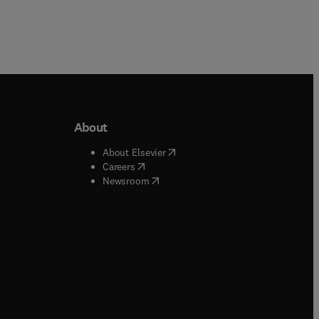
About
b/window
)
(
opens in new tab/window
)
About Elsevier
 tab/window
)
(
opens in new tab/window
)
Careers
(
opens in new tab/window
)
indow
)
Newsroom
ndow
)
/window
)
ndow
)
indow
)
tab/window
)