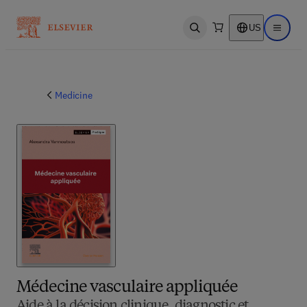
US
Open search
Open ma
Medicine
Médecine vasculaire appliquée
Aide à la décision clinique, diagnostic et