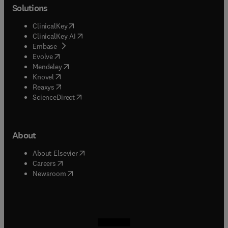
Solutions
(
opens in new tab/window
)
ClinicalKey
(
opens in new tab/window
)
ClinicalKey AI
(
opens in new tab/window
)
Embase
(
opens in new tab/window
)
Evolve
(
opens in new tab/window
)
Mendeley
(
opens in new tab/window
)
Knovel
(
opens in new tab/window
)
Reaxys
(
opens in new tab/window
)
ScienceDirect
About
(
opens in new tab/window
)
About Elsevier
(
opens in new tab/window
)
Careers
(
opens in new tab/window
)
Newsroom