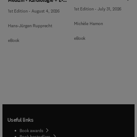
Medizin - Kardiologie + E-
Book
1st Edition
-
July 31, 2026
1st Edition
-
August 4, 2026
Michèle Hamon
Hans-Jürgen Rupprecht
eBook
eBook
Useful links
Book awards
Book bestsellers