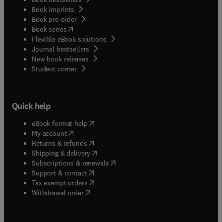
Book imprints
Book pre-order
(
opens in new tab/window
)
Book series
Flexible eBook solutions
Journal bestsellers
New book releases
(
opens in new tab/window
)
Student corner
Quick help
(
opens in new tab/window
)
eBook format help
(
opens in new tab/window
)
My account
(
opens in new tab/window
)
Returns & refunds
(
opens in new tab/window
)
Shipping & delivery
(
opens in new tab/window
)
Subscriptions & renewals
(
opens in new tab/window
)
Support & contact
(
opens in new tab/window
)
Tax exempt orders
Withdrawal order