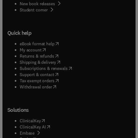
New book releases
(
opens in new tab/window
)
Student corner
Quick help
(
opens in new tab/window
)
eBook format help
(
opens in new tab/window
)
My account
(
opens in new tab/window
)
Returns & refunds
(
opens in new tab/window
)
Shipping & delivery
(
opens in new tab/window
)
Subscriptions & renewals
(
opens in new tab/window
)
Support & contact
(
opens in new tab/window
)
Tax exempt orders
Withdrawal order
Solutions
(
opens in new tab/window
)
ClinicalKey
(
opens in new tab/window
)
ClinicalKey AI
(
opens in new tab/window
)
Embase