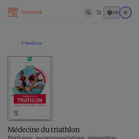
US
Open search
Open ma
Medicine
Médecine du triathlon
Pratiques, recommandations, prévention