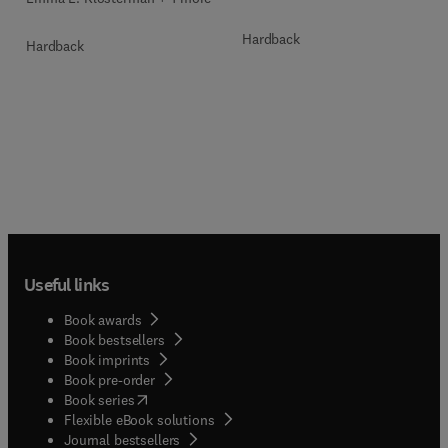
Hardback
Hardback
Useful links
Book awards
Book bestsellers
Book imprints
Book pre-order
(
opens in new tab/window
)
Book series
Flexible eBook solutions
Journal bestsellers