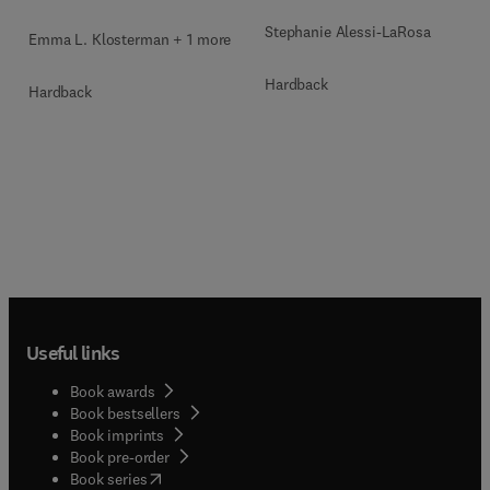
Stephanie Alessi-LaRosa
Emma L. Klosterman + 1 more
Hardback
Hardback
Useful links
Book awards
Book bestsellers
Book imprints
Book pre-order
(
opens in new tab/window
)
Book series