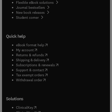
Flexible eBook solutions
Journal bestsellers
New book releases
(
opens in new tab/window
)
Student corner
Quick help
(
opens in new tab/window
)
eBook format help
(
opens in new tab/window
)
My account
(
opens in new tab/window
)
Returns & refunds
(
opens in new tab/window
)
Shipping & delivery
(
opens in new tab/window
)
Subscriptions & renewals
(
opens in new tab/window
)
Support & contact
(
opens in new tab/window
)
Tax exempt orders
Withdrawal order
Solutions
(
opens in new tab/window
)
ClinicalKey