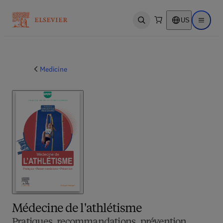
US
Open search
Open ma
Medicine
Médecine de l'athlétisme
Pratiques, recommandations, prévention