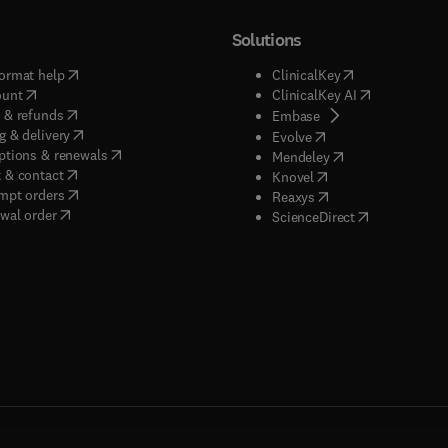
Solutions
(
opens in new tab/window
)
(
opens in new ta
ormat help
ClinicalKey
(
opens in new tab/window
)
(
opens in new
ount
ClinicalKey AI
(
opens in new tab/window
)
 & refunds
(
opens in new tab/w
Embase
(
opens in new tab/window
)
g & delivery
(
opens in new tab/wi
Evolve
(
opens in new tab/window
)
ptions & renewals
(
opens in new tab
Mendeley
(
opens in new tab/window
)
 & contact
(
opens in new tab/wi
Knovel
(
opens in new tab/window
)
mpt orders
(
opens in new tab/w
Reaxys
wal order
(
opens in new 
ScienceDirect