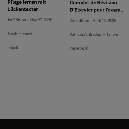
Pflege lernen mit
Complet de Révision
Lückentexten
D’Elsevier pour l’examen
NCLEX-RN®/MD
1st Edition
-
May 27, 2026
3rd Edition
-
April 13, 2026
Sarah Micucci
Patricia A. Bradley + 1 more
eBook
Paperback