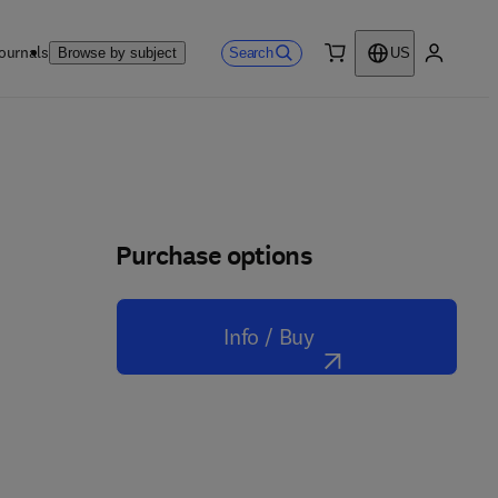
ournals
Search
Browse by subject
US
0 item
My accou
Purchase options
Info / Buy