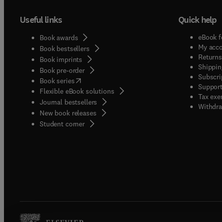
Useful links
Quick help
eBook f
Book awards
My acc
Book bestsellers
Returns
Book imprints
Shippin
Book pre-order
Subscri
(
opens in new tab/window
)
Book series
Support
Flexible eBook solutions
Tax exe
Journal bestsellers
Withdra
New book releases
(
opens in new tab/window
)
Student corner