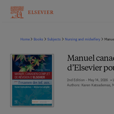
Home
Books
Subjects
Nursing and midwifery
Manuel
Manuel canad
d’Elsevier po
2nd Edition - May 14, 2026
Authors:
Karen Katsademas, M