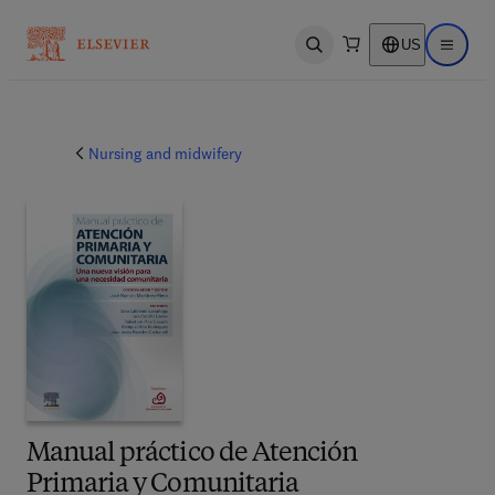
US
Open search
Open ma
Nursing and midwifery
Manual práctico de Atención
Primaria y Comunitaria