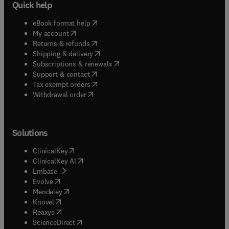
Quick help
(
opens in new tab/window
)
eBook format help
(
opens in new tab/window
)
My account
(
opens in new tab/window
)
Returns & refunds
(
opens in new tab/window
)
Shipping & delivery
(
opens in new tab/window
)
Subscriptions & renewals
(
opens in new tab/window
)
Support & contact
(
opens in new tab/window
)
Tax exempt orders
Withdrawal order
Solutions
(
opens in new tab/window
)
ClinicalKey
(
opens in new tab/window
)
ClinicalKey AI
(
opens in new tab/window
)
Embase
(
opens in new tab/window
)
Evolve
(
opens in new tab/window
)
Mendeley
(
opens in new tab/window
)
Knovel
(
opens in new tab/window
)
Reaxys
(
opens in new tab/window
)
ScienceDirect