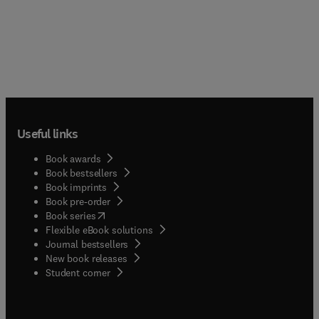
Useful links
Book awards
Book bestsellers
Book imprints
Book pre-order
(
opens in new tab/window
)
Book series
Flexible eBook solutions
Journal bestsellers
New book releases
(
opens in new tab/window
)
Student corner