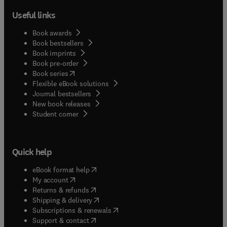
Useful links
Book awards
Book bestsellers
Book imprints
Book pre-order
(
opens in new tab/window
)
Book series
Flexible eBook solutions
Journal bestsellers
New book releases
(
opens in new tab/window
)
Student corner
Quick help
(
opens in new tab/window
)
eBook format help
(
opens in new tab/window
)
My account
(
opens in new tab/window
)
Returns & refunds
(
opens in new tab/window
)
Shipping & delivery
(
opens in new tab/window
)
Subscriptions & renewals
(
opens in new tab/window
)
Support & contact