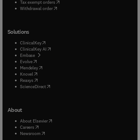
(
opens in new tab/window
)
Tax exempt orders
Withdrawal order
Solutions
(
opens in new tab/window
)
ClinicalKey
(
opens in new tab/window
)
ClinicalKey AI
(
opens in new tab/window
)
Embase
(
opens in new tab/window
)
Evolve
(
opens in new tab/window
)
Mendeley
(
opens in new tab/window
)
Knovel
(
opens in new tab/window
)
Reaxys
(
opens in new tab/window
)
ScienceDirect
About
(
opens in new tab/window
)
About Elsevier
(
opens in new tab/window
)
Careers
(
opens in new tab/window
)
Newsroom