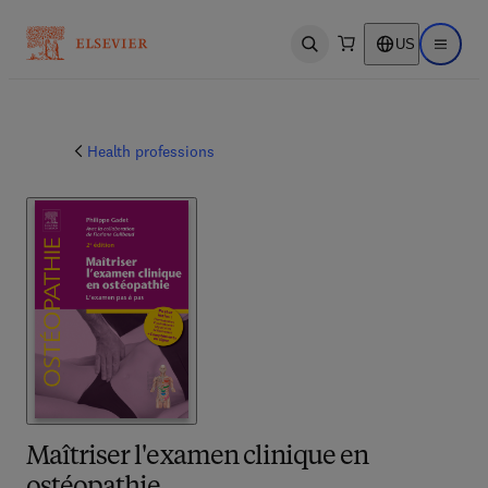
US
Open search
Open ma
Health professions
Maîtriser l'examen clinique en