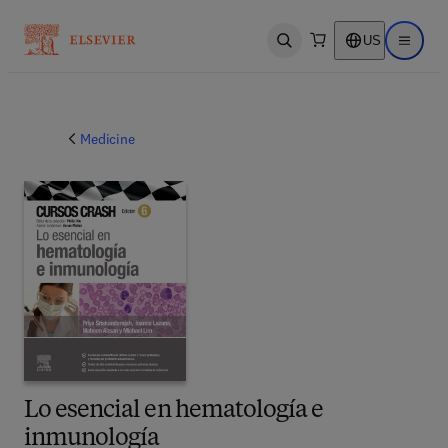
US
Open search
Open ma
Medicine
Lo esencial en hematología e
inmunología