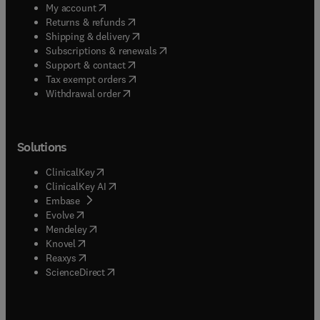
(
opens in new tab/window
)
My account
(
opens in new tab/window
)
Returns & refunds
(
opens in new tab/window
)
Shipping & delivery
(
opens in new tab/window
)
Subscriptions & renewals
(
opens in new tab/window
)
Support & contact
(
opens in new tab/window
)
Tax exempt orders
Withdrawal order
Solutions
(
opens in new tab/window
)
ClinicalKey
(
opens in new tab/window
)
ClinicalKey AI
(
opens in new tab/window
)
Embase
(
opens in new tab/window
)
Evolve
(
opens in new tab/window
)
Mendeley
(
opens in new tab/window
)
Knovel
(
opens in new tab/window
)
Reaxys
(
opens in new tab/window
)
ScienceDirect