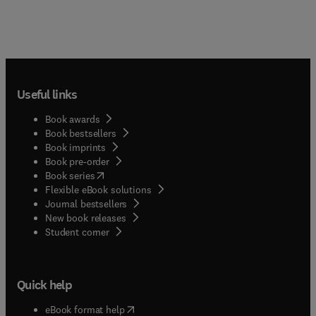
Useful links
Book awards
Book bestsellers
Book imprints
Book pre-order
(
opens in new tab/window
)
Book series
Flexible eBook solutions
Journal bestsellers
New book releases
(
opens in new tab/window
)
Student corner
Quick help
(
opens in new tab/window
)
eBook format help