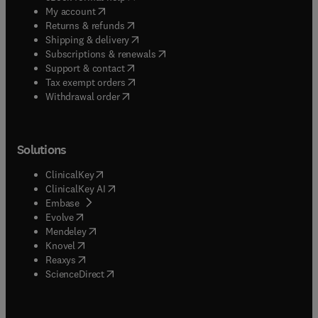
(
opens in new tab/window
)
My account
(
opens in new tab/window
)
Returns & refunds
(
opens in new tab/window
)
Shipping & delivery
(
opens in new tab/window
)
Subscriptions & renewals
(
opens in new tab/window
)
Support & contact
(
opens in new tab/window
)
Tax exempt orders
Withdrawal order
Solutions
(
opens in new tab/window
)
ClinicalKey
(
opens in new tab/window
)
ClinicalKey AI
(
opens in new tab/window
)
Embase
(
opens in new tab/window
)
Evolve
(
opens in new tab/window
)
Mendeley
(
opens in new tab/window
)
Knovel
(
opens in new tab/window
)
Reaxys
(
opens in new tab/window
)
ScienceDirect