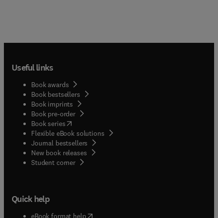
Useful links
Book awards
Book bestsellers
Book imprints
Book pre-order
(
opens in new tab/window
)
Book series
Flexible eBook solutions
Journal bestsellers
New book releases
(
opens in new tab/window
)
Student corner
Quick help
(
opens in new tab/window
)
eBook format help