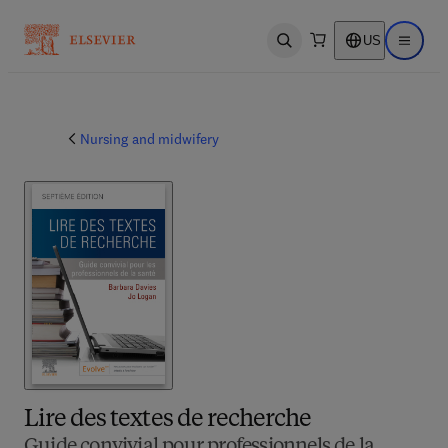
US
Open search
Open ma
Nursing and midwifery
Lire des textes de recherche
Guide convivial pour professionnels de la