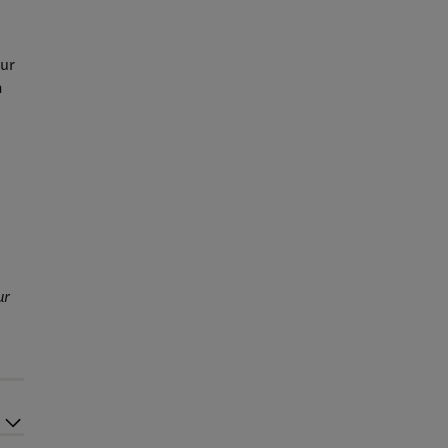
our
n
ur