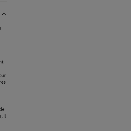
s
nt
u
our
res
 de
, il