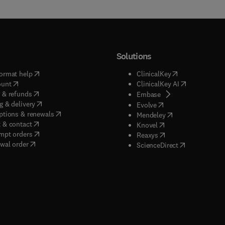
Solutions
(
opens in new tab/window
)
(
opens in new ta
ormat help
ClinicalKey
(
opens in new tab/window
)
(
opens in new
ount
ClinicalKey AI
(
opens in new tab/window
)
 & refunds
(
opens in new tab/w
Embase
(
opens in new tab/window
)
g & delivery
(
opens in new tab/wi
Evolve
(
opens in new tab/window
)
ptions & renewals
(
opens in new tab
Mendeley
(
opens in new tab/window
)
 & contact
(
opens in new tab/wi
Knovel
(
opens in new tab/window
)
mpt orders
(
opens in new tab/w
Reaxys
wal order
(
opens in new 
ScienceDirect