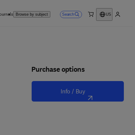
ournals
Search
Browse by subject
US
0 item
My accou
Purchase options
Info / Buy