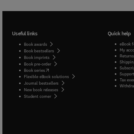
Useful links
Quick help
eBook f
Book awards
My acc
Book bestsellers
Returns
Book imprints
Shippin
Book pre-order
Subscri
(
opens in new tab/window
)
Book series
Support
Flexible eBook solutions
Tax exe
Journal bestsellers
Withdra
New book releases
(
opens in new tab/window
)
Student corner