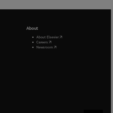
About
b/window
)
(
opens in new tab/window
)
About Elsevier
 tab/window
)
(
opens in new tab/window
)
Careers
(
opens in new tab/window
)
indow
)
Newsroom
ndow
)
/window
)
ndow
)
indow
)
tab/window
)