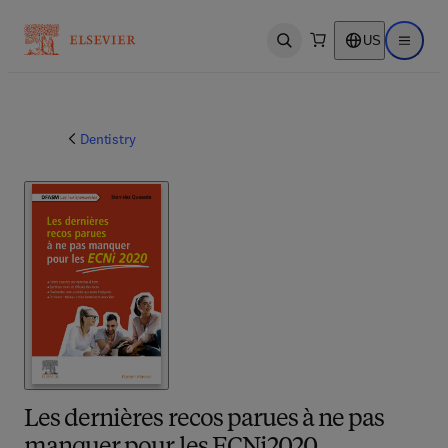
US
Open search
Open ma
Dentistry
Les dernières recos parues à ne pas