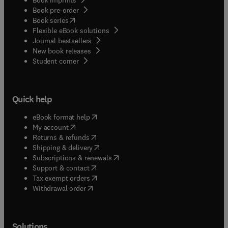
Book pre-order
(
opens in new tab/window
)
Book series
Flexible eBook solutions
Journal bestsellers
New book releases
(
opens in new tab/window
)
Student corner
Quick help
(
opens in new tab/window
)
eBook format help
(
opens in new tab/window
)
My account
(
opens in new tab/window
)
Returns & refunds
(
opens in new tab/window
)
Shipping & delivery
(
opens in new tab/window
)
Subscriptions & renewals
(
opens in new tab/window
)
Support & contact
(
opens in new tab/window
)
Tax exempt orders
Withdrawal order
Solutions