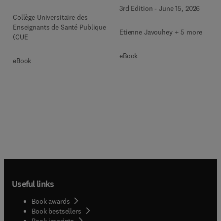
3rd Edition
-
June 15, 2026
Collège Universitaire des
Enseignants de Santé Publique
Etienne Javouhey + 5 more
(CUE
eBook
eBook
Useful links
Book awards
Book bestsellers
Book imprints