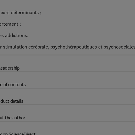
 leurs déterminants ;
ortement ;
s addictions.
r stimulation cérébrale, psychothérapeutiques et psychosociales
eadership
e of contents
duct details
ut the author
k on ScienceDirect