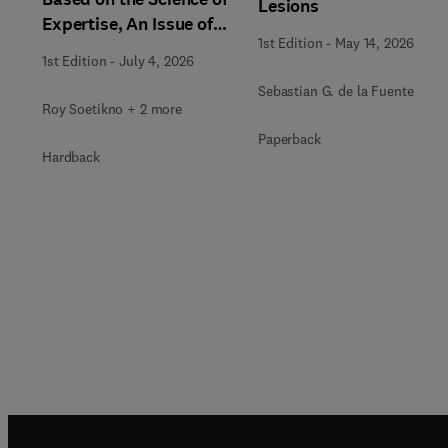
Lesions
Expertise, An Issue of
1st Edition
-
May 14, 2026
Gastrointestinal
1st Edition
-
July 4, 2026
Endoscopy Clinics
Sebastian G. de la Fuente
Roy Soetikno + 2 more
Paperback
Hardback