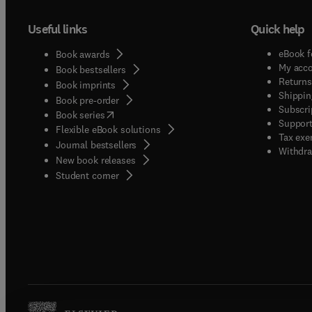
Useful links
Quick help
eBook f
Book awards
My acc
Book bestsellers
Returns
Book imprints
Shippin
Book pre-order
Subscri
(
opens in new tab/window
)
Book series
Support
Flexible eBook solutions
Tax exe
Journal bestsellers
Withdra
New book releases
(
opens in new tab/window
)
Student corner