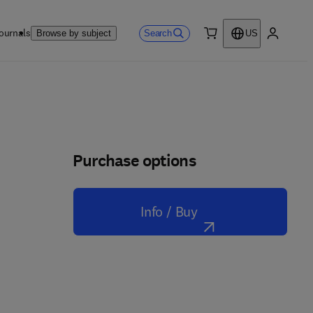
ournals
Search
Browse by subject
US
0 item
My accou
Purchase options
Info / Buy