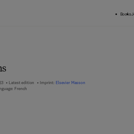
Books
J
ns
23
Latest edition
Imprint:
Elsevier Masson
nguage: French