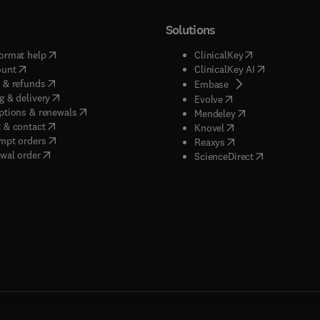
Solutions
(
opens in new tab/window
)
(
opens in new ta
ormat help
ClinicalKey
(
opens in new tab/window
)
(
opens in new
ount
ClinicalKey AI
(
opens in new tab/window
)
 & refunds
(
opens in new tab/w
Embase
(
opens in new tab/window
)
g & delivery
(
opens in new tab/wi
Evolve
(
opens in new tab/window
)
ptions & renewals
(
opens in new tab
Mendeley
(
opens in new tab/window
)
 & contact
(
opens in new tab/wi
Knovel
(
opens in new tab/window
)
mpt orders
(
opens in new tab/w
Reaxys
wal order
(
opens in new 
ScienceDirect