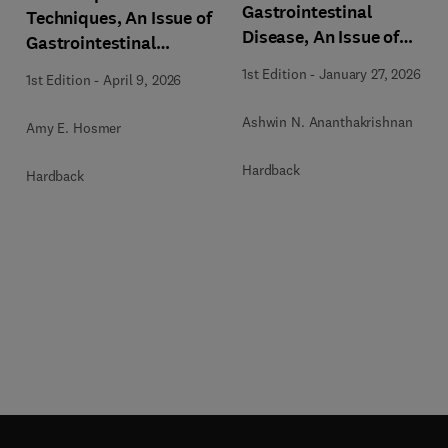
Gastrointestinal
Techniques, An Issue of
Disease, An Issue of
Gastrointestinal
Gastroenterology
Endoscopy Clinics
1st Edition
-
January 27, 2026
1st Edition
-
April 9, 2026
Clinics of North America
Ashwin N. Ananthakrishnan
Amy E. Hosmer
Hardback
Hardback