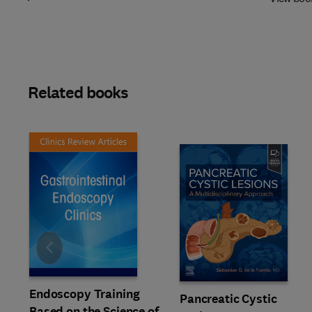
Related books
Slide
Endoscopy Training
Pancreatic Cystic
Based on the Science of