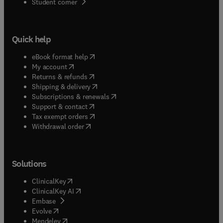
(
opens in new tab/window
)
Student corner
Quick help
(
opens in new tab/window
)
eBook format help
(
opens in new tab/window
)
My account
(
opens in new tab/window
)
Returns & refunds
(
opens in new tab/window
)
Shipping & delivery
(
opens in new tab/window
)
Subscriptions & renewals
(
opens in new tab/window
)
Support & contact
(
opens in new tab/window
)
Tax exempt orders
Withdrawal order
Solutions
(
opens in new tab/window
)
ClinicalKey
(
opens in new tab/window
)
ClinicalKey AI
(
opens in new tab/window
)
Embase
(
opens in new tab/window
)
Evolve
(
opens in new tab/window
)
Mendeley