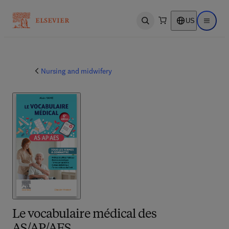
US
Open search
Open ma
Nursing and midwifery
Le vocabulaire médical des