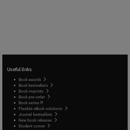
Useful links
Book awards
Book bestsellers
Book imprints
Book pre-order
(
opens in new tab/window
)
Book series
Flexible eBook solutions
Journal bestsellers
New book releases
(
opens in new tab/window
)
Student corner