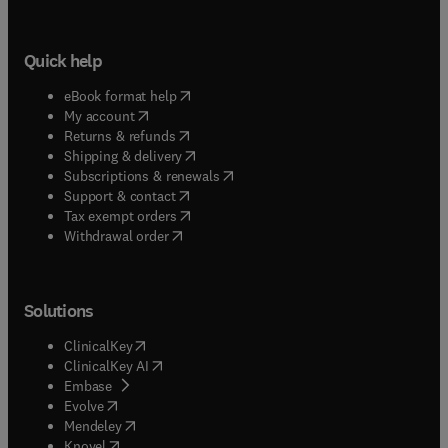
Quick help
(
opens in new tab/window
)
eBook format help
(
opens in new tab/window
)
My account
(
opens in new tab/window
)
Returns & refunds
(
opens in new tab/window
)
Shipping & delivery
(
opens in new tab/window
)
Subscriptions & renewals
(
opens in new tab/window
)
Support & contact
(
opens in new tab/window
)
Tax exempt orders
Withdrawal order
Solutions
(
opens in new tab/window
)
ClinicalKey
(
opens in new tab/window
)
ClinicalKey AI
(
opens in new tab/window
)
Embase
(
opens in new tab/window
)
Evolve
(
opens in new tab/window
)
Mendeley
(
opens in new tab/window
)
Knovel