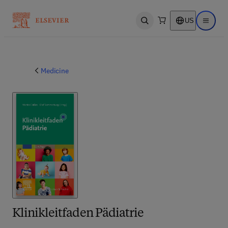
US
Open search
Open ma
Medicine
Klinikleitfaden Pädiatrie