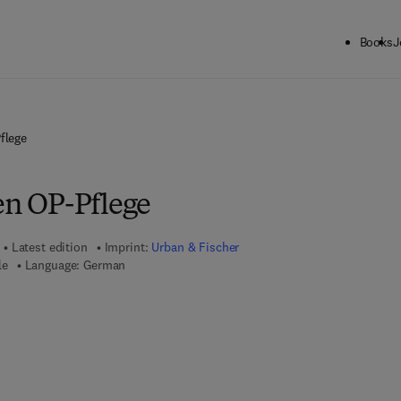
Books
J
flege
en OP-Pflege
Latest edition
Imprint:
Urban & Fischer
le
Language: German