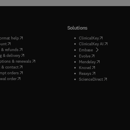
Solutions
(
opens in new tab/window
)
(
opens in new ta
ormat help
ClinicalKey
(
opens in new tab/window
)
(
opens in new
ount
ClinicalKey AI
(
opens in new tab/window
)
 & refunds
(
opens in new tab/w
Embase
(
opens in new tab/window
)
g & delivery
(
opens in new tab/wi
Evolve
(
opens in new tab/window
)
ptions & renewals
(
opens in new tab
Mendeley
(
opens in new tab/window
)
 & contact
(
opens in new tab/wi
Knovel
(
opens in new tab/window
)
mpt orders
(
opens in new tab/w
Reaxys
wal order
(
opens in new 
ScienceDirect