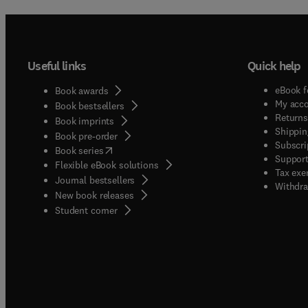
Useful links
Quick help
eBook f
Book awards
My acc
Book bestsellers
Returns
Book imprints
Shippin
Book pre-order
Subscri
(
opens in new tab/window
)
Book series
Support
Flexible eBook solutions
Tax exe
Journal bestsellers
Withdra
New book releases
(
opens in new tab/window
)
Student corner