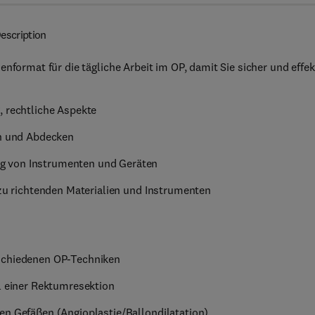
escription
nformat für die tägliche Arbeit im OP, damit Sie sicher und effek
, rechtliche Aspekte
rn und Abdecken
g von Instrumenten und Geräten
 zu richtenden Materialien und Instrumenten
rschiedenen OP-Techniken
el einer Rektumresektion
en Gefäßen (Angioplastie/Ballondilatation)