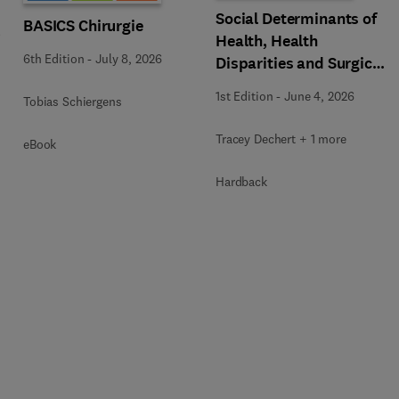
Social Determinants of
BASICS Chirurgie
,
Health, Health
6th Edition
-
July 8, 2026
Disparities and Surgical
Equity, An Issue of
1st Edition
-
June 4, 2026
Tobias Schiergens
Surgical Clinics
Tracey Dechert + 1 more
eBook
Hardback