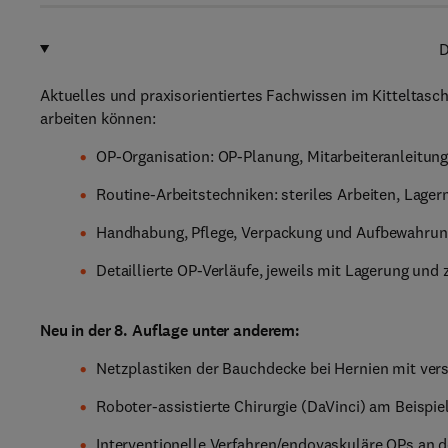
D
Aktuelles und praxisorientiertes Fachwissen im Kitteltasche
arbeiten können:
OP-Organisation: OP-Planung, Mitarbeiteranleitung
Routine-Arbeitstechniken: steriles Arbeiten, Lage
Handhabung, Pflege, Verpackung und Aufbewahrun
Detaillierte OP-Verläufe, jeweils mit Lagerung und
Neu in der 8. Auflage unter anderem:
Netzplastiken der Bauchdecke bei Hernien mit ve
Roboter-assistierte Chirurgie (DaVinci) am Beispi
Interventionelle Verfahren/endovaskuläre OPs an d