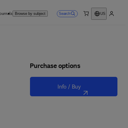
ournals
Search
Browse by subject
US
0 item
My accou
Purchase options
Info / Buy