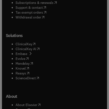
(
opens in new tab/window
)
Subscriptions & renewals
(
opens in new tab/window
)
Support & contact
(
opens in new tab/window
)
Tax exempt orders
Withdrawal order
Solutions
(
opens in new tab/window
)
ClinicalKey
(
opens in new tab/window
)
ClinicalKey AI
(
opens in new tab/window
)
Embase
(
opens in new tab/window
)
Evolve
(
opens in new tab/window
)
Mendeley
(
opens in new tab/window
)
Knovel
(
opens in new tab/window
)
Reaxys
(
opens in new tab/window
)
ScienceDirect
About
(
opens in new tab/window
)
About Elsevier