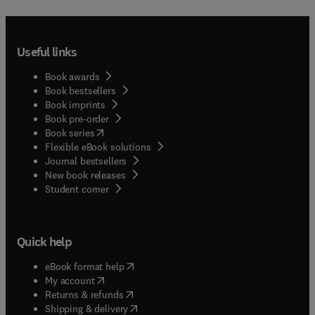
Useful links
Book awards
Book bestsellers
Book imprints
Book pre-order
(
opens in new tab/window
)
Book series
Flexible eBook solutions
Journal bestsellers
New book releases
(
opens in new tab/window
)
Student corner
Quick help
(
opens in new tab/window
)
eBook format help
(
opens in new tab/window
)
My account
(
opens in new tab/window
)
Returns & refunds
(
opens in new tab/window
)
Shipping & delivery