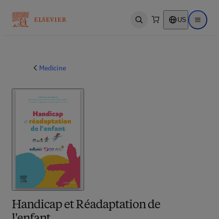
US
Open search
Open ma
Medicine
Handicap et Réadaptation de