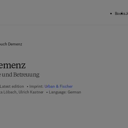
Books
J
buch Demenz
emenz
e und Betreuung
Latest edition
Imprint:
Urban & Fischer
ta Löbach, Ulrich Kastner
Language: German