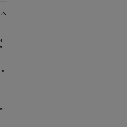
es
en
in
her