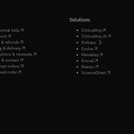
Solutions
(
opens in new tab/window
)
(
opens in new ta
ormat help
ClinicalKey
(
opens in new tab/window
)
(
opens in new
ount
ClinicalKey AI
(
opens in new tab/window
)
 & refunds
(
opens in new tab/w
Embase
(
opens in new tab/window
)
g & delivery
(
opens in new tab/wi
Evolve
(
opens in new tab/window
)
ptions & renewals
(
opens in new tab
Mendeley
(
opens in new tab/window
)
 & contact
(
opens in new tab/wi
Knovel
(
opens in new tab/window
)
mpt orders
(
opens in new tab/w
Reaxys
wal order
(
opens in new 
ScienceDirect