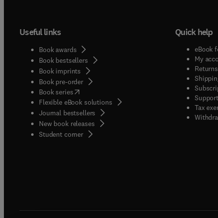
Useful links
Quick help
eBook f
Book awards
My acc
Book bestsellers
Returns
Book imprints
Shippin
Book pre-order
Subscri
(
opens in new tab/window
)
Book series
Support
Flexible eBook solutions
Tax exe
Journal bestsellers
Withdra
New book releases
(
opens in new tab/window
)
Student corner