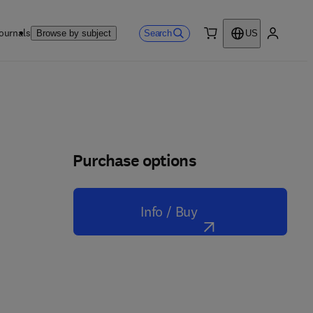
ournals
Search
Browse by subject
US
0 item
My accou
Purchase options
Info / Buy