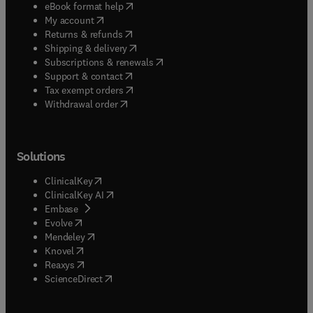
(
opens in new tab/window
)
eBook format help
(
opens in new tab/window
)
My account
(
opens in new tab/window
)
Returns & refunds
(
opens in new tab/window
)
Shipping & delivery
(
opens in new tab/window
)
Subscriptions & renewals
(
opens in new tab/window
)
Support & contact
(
opens in new tab/window
)
Tax exempt orders
Withdrawal order
Solutions
(
opens in new tab/window
)
ClinicalKey
(
opens in new tab/window
)
ClinicalKey AI
(
opens in new tab/window
)
Embase
(
opens in new tab/window
)
Evolve
(
opens in new tab/window
)
Mendeley
(
opens in new tab/window
)
Knovel
(
opens in new tab/window
)
Reaxys
(
opens in new tab/window
)
ScienceDirect