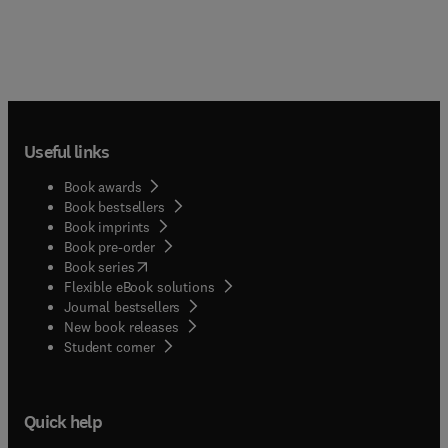
Useful links
Book awards
Book bestsellers
Book imprints
Book pre-order
(
opens in new tab/window
)
Book series
Flexible eBook solutions
Journal bestsellers
New book releases
(
opens in new tab/window
)
Student corner
Quick help