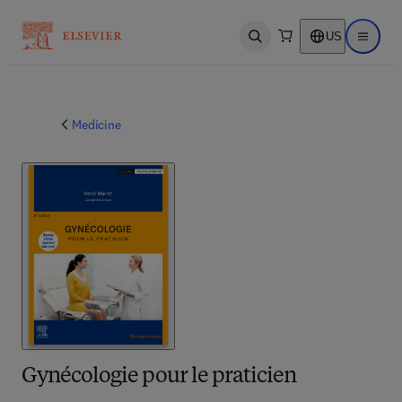
US
Open search
Open ma
Medicine
Gynécologie pour le praticien