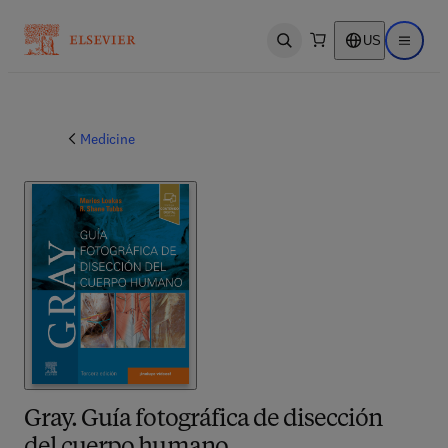
US
Open search
Open ma
Medicine
Gray. Guía fotográfica de disección