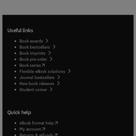
Useful links
Book awards
Book bestsellers
Book imprints
Book pre-order
(
opens in new tab/window
)
Book series
Flexible eBook solutions
Journal bestsellers
New book releases
(
opens in new tab/window
)
Student corner
Quick help
(
opens in new tab/window
)
eBook format help
(
opens in new tab/window
)
My account
(
opens in new tab/window
)
Returns & refunds