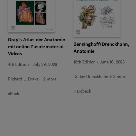
Gray's Atlas der Anatomie
Benninghoff/Drenckhahn,
mit online Zusatzmaterial
Anatomie
Videos
18th Edition
-
June 16, 2026
4th Edition
-
July 29, 2026
Detlev Drenckhahn + 3 more
Richard L. Drake + 2 more
Hardback
eBook