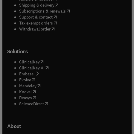
(
opens in new tab/window
)
Shipping & delivery
(
opens in new tab/window
)
Subscriptions & renewals
(
opens in new tab/window
)
Support & contact
(
opens in new tab/window
)
Tax exempt orders
Withdrawal order
Solutions
(
opens in new tab/window
)
ClinicalKey
(
opens in new tab/window
)
ClinicalKey AI
(
opens in new tab/window
)
Embase
(
opens in new tab/window
)
Evolve
(
opens in new tab/window
)
Mendeley
(
opens in new tab/window
)
Knovel
(
opens in new tab/window
)
Reaxys
(
opens in new tab/window
)
ScienceDirect
About