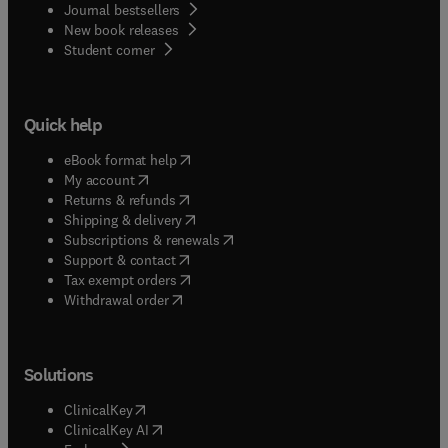
Journal bestsellers
New book releases
(
opens in new tab/window
)
Student corner
Quick help
(
opens in new tab/window
)
eBook format help
(
opens in new tab/window
)
My account
(
opens in new tab/window
)
Returns & refunds
(
opens in new tab/window
)
Shipping & delivery
(
opens in new tab/window
)
Subscriptions & renewals
(
opens in new tab/window
)
Support & contact
(
opens in new tab/window
)
Tax exempt orders
Withdrawal order
Solutions
(
opens in new tab/window
)
ClinicalKey
(
opens in new tab/window
)
ClinicalKey AI