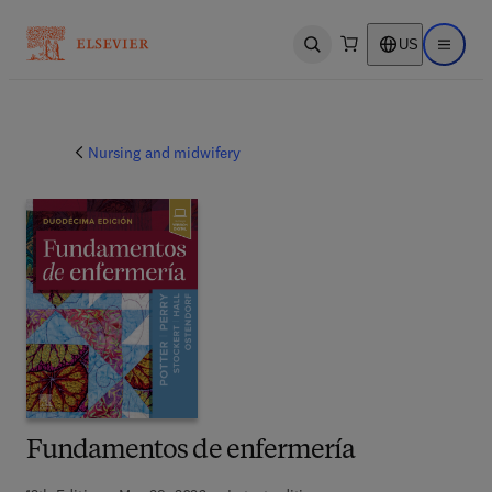
US
Open search
Open ma
Nursing and midwifery
Fundamentos de enfermería