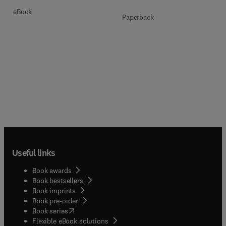
eBook
Paperback
Useful links
Book awards
Book bestsellers
Book imprints
Book pre-order
(
opens in new tab/window
)
Book series
Flexible eBook solutions