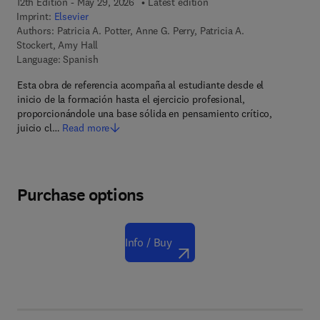
12th Edition - May 29, 2026
Latest edition
Imprint:
Elsevier
Authors:
Patricia A. Potter, Anne G. Perry, Patricia A.
Stockert, Amy Hall
Language: Spanish
Esta obra de referencia acompaña al estudiante desde el
inicio de la formación hasta el ejercicio profesional,
proporcionándole una base sólida en pensamiento crítico,
juicio cl…
Read more
Purchase options
Info / Buy