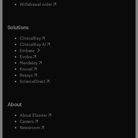
Withdrawal order
Solutions
(
opens in new tab/window
)
ClinicalKey
(
opens in new tab/window
)
ClinicalKey AI
(
opens in new tab/window
)
Embase
(
opens in new tab/window
)
Evolve
(
opens in new tab/window
)
Mendeley
(
opens in new tab/window
)
Knovel
(
opens in new tab/window
)
Reaxys
(
opens in new tab/window
)
ScienceDirect
About
(
opens in new tab/window
)
About Elsevier
(
opens in new tab/window
)
Careers
(
opens in new tab/window
)
Newsroom