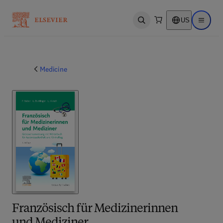
US
Open search
Open ma
Medicine
Französisch für Medizinerinnen