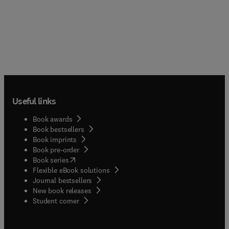
Useful links
Book awards
Book bestsellers
Book imprints
Book pre-order
(
opens in new tab/window
)
Book series
Flexible eBook solutions
Journal bestsellers
New book releases
(
opens in new tab/window
)
Student corner