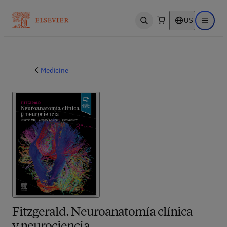
US
Open search
Open ma
Medicine
Fitzgerald. Neuroanatomía clínica