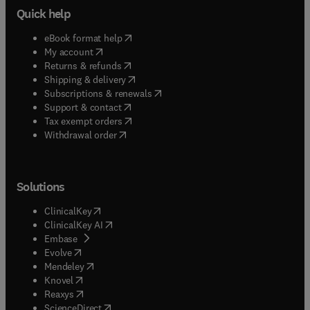
Quick help
(
opens in new tab/window
)
eBook format help
(
opens in new tab/window
)
My account
(
opens in new tab/window
)
Returns & refunds
(
opens in new tab/window
)
Shipping & delivery
(
opens in new tab/window
)
Subscriptions & renewals
(
opens in new tab/window
)
Support & contact
(
opens in new tab/window
)
Tax exempt orders
Withdrawal order
Solutions
(
opens in new tab/window
)
ClinicalKey
(
opens in new tab/window
)
ClinicalKey AI
(
opens in new tab/window
)
Embase
(
opens in new tab/window
)
Evolve
(
opens in new tab/window
)
Mendeley
(
opens in new tab/window
)
Knovel
(
opens in new tab/window
)
Reaxys
(
opens in new tab/window
)
ScienceDirect