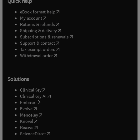
Quick help
(
opens in new tab/window
)
eBook format help
(
opens in new tab/window
)
My account
(
opens in new tab/window
)
Returns & refunds
(
opens in new tab/window
)
Shipping & delivery
(
opens in new tab/window
)
Subscriptions & renewals
(
opens in new tab/window
)
Support & contact
(
opens in new tab/window
)
Tax exempt orders
Withdrawal order
Solutions
(
opens in new tab/window
)
ClinicalKey
(
opens in new tab/window
)
ClinicalKey AI
(
opens in new tab/window
)
Embase
(
opens in new tab/window
)
Evolve
(
opens in new tab/window
)
Mendeley
(
opens in new tab/window
)
Knovel
(
opens in new tab/window
)
Reaxys
(
opens in new tab/window
)
ScienceDirect