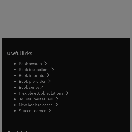
Useful links
Book awards
Book bestsellers
Book imprints
Book pre-order
(
opens in new tab/window
)
Book series
Flexible eBook solutions
Journal bestsellers
New book releases
(
opens in new tab/window
)
Student corner