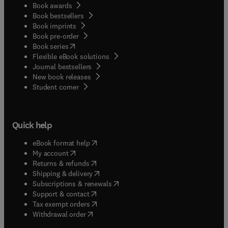
Book awards
Book bestsellers
Book imprints
Book pre-order
(
opens in new tab/window
)
Book series
Flexible eBook solutions
Journal bestsellers
New book releases
(
opens in new tab/window
)
Student corner
Quick help
(
opens in new tab/window
)
eBook format help
(
opens in new tab/window
)
My account
(
opens in new tab/window
)
Returns & refunds
(
opens in new tab/window
)
Shipping & delivery
(
opens in new tab/window
)
Subscriptions & renewals
(
opens in new tab/window
)
Support & contact
(
opens in new tab/window
)
Tax exempt orders
Withdrawal order