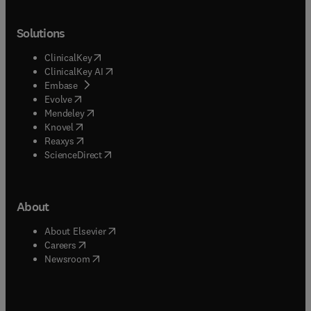
Solutions
(
opens in new tab/window
)
ClinicalKey
(
opens in new tab/window
)
ClinicalKey AI
(
opens in new tab/window
)
Embase
(
opens in new tab/window
)
Evolve
(
opens in new tab/window
)
Mendeley
(
opens in new tab/window
)
Knovel
(
opens in new tab/window
)
Reaxys
(
opens in new tab/window
)
ScienceDirect
About
(
opens in new tab/window
)
About Elsevier
(
opens in new tab/window
)
Careers
(
opens in new tab/window
)
Newsroom