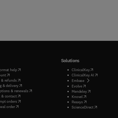
Solutions
(
opens in new tab/window
)
(
opens in new ta
ormat help
ClinicalKey
(
opens in new tab/window
)
(
opens in new
ount
ClinicalKey AI
(
opens in new tab/window
)
 & refunds
(
opens in new tab/w
Embase
(
opens in new tab/window
)
g & delivery
(
opens in new tab/wi
Evolve
(
opens in new tab/window
)
ptions & renewals
(
opens in new tab
Mendeley
(
opens in new tab/window
)
 & contact
(
opens in new tab/wi
Knovel
(
opens in new tab/window
)
mpt orders
(
opens in new tab/w
Reaxys
wal order
(
opens in new 
ScienceDirect