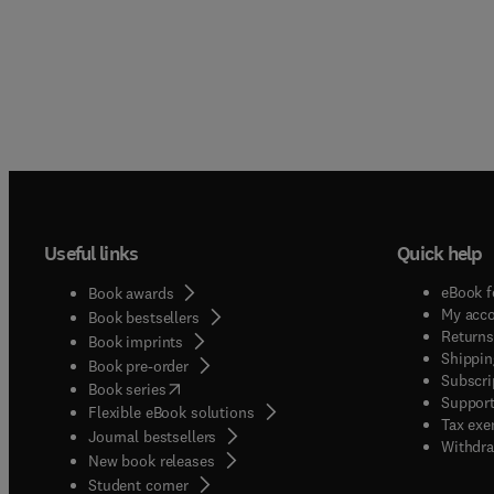
Useful links
Quick help
eBook f
Book awards
My acc
Book bestsellers
Returns
Book imprints
Shippin
Book pre-order
Subscri
(
opens in new tab/window
)
Book series
Support
Flexible eBook solutions
Tax exe
Journal bestsellers
Withdra
New book releases
(
opens in new tab/window
)
Student corner