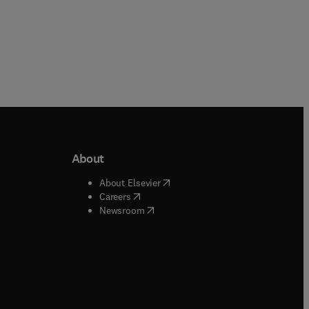
About
b/window
)
(
opens in new tab/window
)
About Elsevier
 tab/window
)
(
opens in new tab/window
)
Careers
(
opens in new tab/window
)
indow
)
Newsroom
ndow
)
/window
)
ndow
)
indow
)
tab/window
)