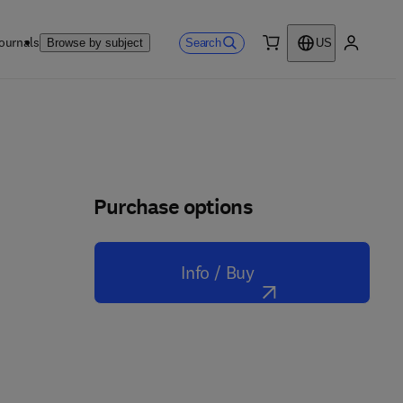
ournals
Search
Browse by subject
US
0 item
My accou
Purchase options
Info / Buy