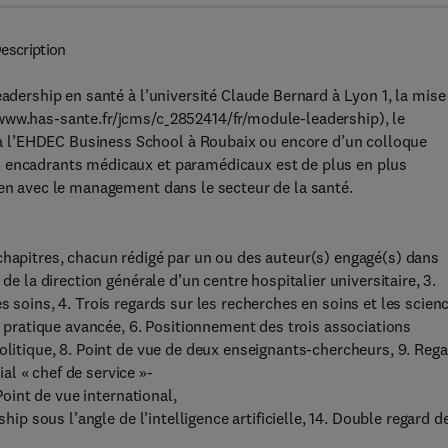
escription
eadership en santé à l’université Claude Bernard à Lyon 1, la mise
www.has-sante.fr/jcms/c_2852414/fr/module-leadership), le
 l’EHDEC Business School à Roubaix ou encore d’un colloque
s encadrants médicaux et paramédicaux est de plus en plus
ien avec le management dans le secteur de la santé.
chapitres, chacun rédigé par un ou des auteur(s) engagé(s) dans
de la direction générale d’un centre hospitalier universitaire, 3.
s soins, 4. Trois regards sur les recherches en soins et les scien
de pratique avancée, 6. Positionnement des trois associations
olitique, 8. Point de vue de deux enseignants-chercheurs, 9. Reg
l « chef de service »-
Point de vue international,
hip sous l’angle de l’intelligence artificielle, 14. Double regard d