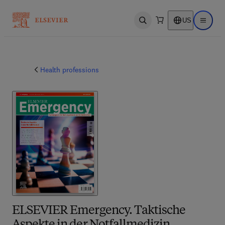
US
Open search
Open ma
Health professions
ELSEVIER Emergency. Taktische