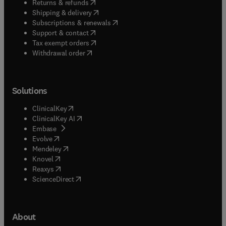
(
opens in new tab/window
)
Returns & refunds
(
opens in new tab/window
)
Shipping & delivery
(
opens in new tab/window
)
Subscriptions & renewals
(
opens in new tab/window
)
Support & contact
(
opens in new tab/window
)
Tax exempt orders
Withdrawal order
Solutions
(
opens in new tab/window
)
ClinicalKey
(
opens in new tab/window
)
ClinicalKey AI
(
opens in new tab/window
)
Embase
(
opens in new tab/window
)
Evolve
(
opens in new tab/window
)
Mendeley
(
opens in new tab/window
)
Knovel
(
opens in new tab/window
)
Reaxys
(
opens in new tab/window
)
ScienceDirect
About