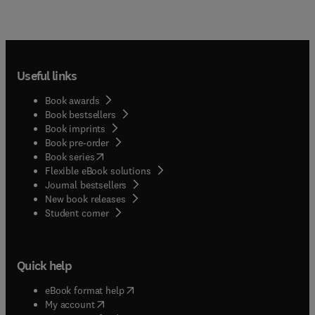
Useful links
Book awards
Book bestsellers
Book imprints
Book pre-order
(
opens in new tab/window
)
Book series
Flexible eBook solutions
Journal bestsellers
New book releases
(
opens in new tab/window
)
Student corner
Quick help
(
opens in new tab/window
)
eBook format help
(
opens in new tab/window
)
My account