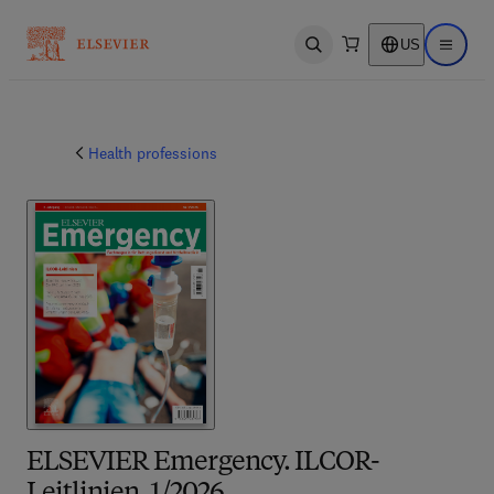
US
Open search
Open ma
Health professions
ELSEVIER Emergency. ILCOR-