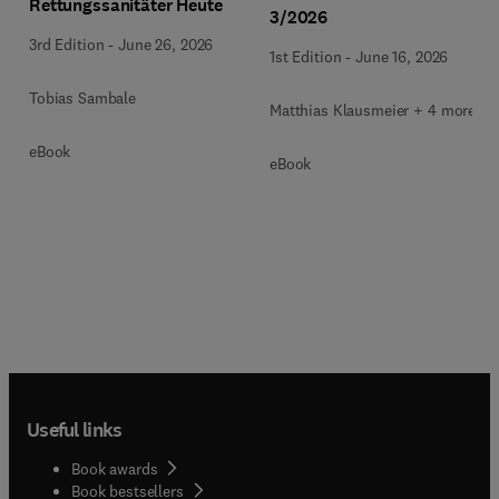
Rettungssanitäter Heute
3/2026
3rd Edition
-
June 26, 2026
1st Edition
-
June 16, 2026
Tobias Sambale
Matthias Klausmeier + 4 more
eBook
eBook
Useful links
Book awards
Book bestsellers