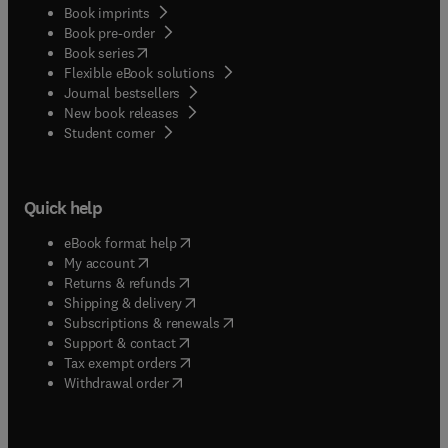
Book imprints
Book pre-order
(
opens in new tab/window
)
Book series
Flexible eBook solutions
Journal bestsellers
New book releases
(
opens in new tab/window
)
Student corner
Quick help
(
opens in new tab/window
)
eBook format help
(
opens in new tab/window
)
My account
(
opens in new tab/window
)
Returns & refunds
(
opens in new tab/window
)
Shipping & delivery
(
opens in new tab/window
)
Subscriptions & renewals
(
opens in new tab/window
)
Support & contact
(
opens in new tab/window
)
Tax exempt orders
Withdrawal order