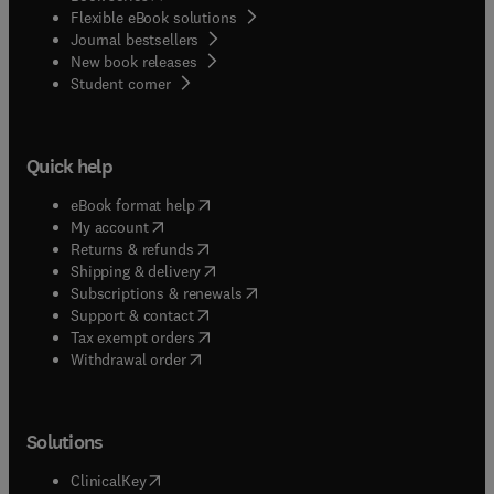
Flexible eBook solutions
Journal bestsellers
New book releases
(
opens in new tab/window
)
Student corner
Quick help
(
opens in new tab/window
)
eBook format help
(
opens in new tab/window
)
My account
(
opens in new tab/window
)
Returns & refunds
(
opens in new tab/window
)
Shipping & delivery
(
opens in new tab/window
)
Subscriptions & renewals
(
opens in new tab/window
)
Support & contact
(
opens in new tab/window
)
Tax exempt orders
Withdrawal order
Solutions
(
opens in new tab/window
)
ClinicalKey