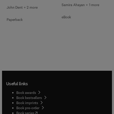
Samira Ahayan + 1 more
John Dent + 2 more
eBook
Paperback
Useful links
Book awards
Book bestsellers
Book imprints
Book pre-order
(
opens in new tab/window
)
Book series