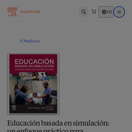
US
Open search
Open ma
Medicine
Educación basada en simulación: