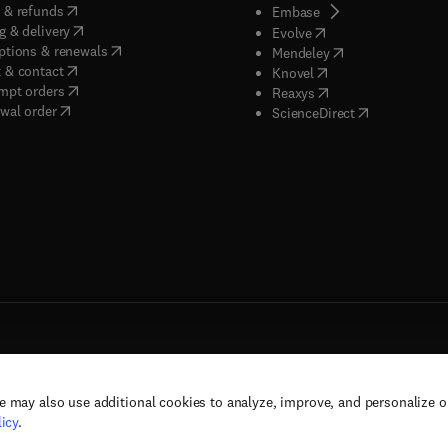
(
opens in new tab/window
)
 & refunds
(
opens in new tab/w
Embase
(
opens in new tab/window
)
g & delivery
(
opens in new tab/wi
Evolve
(
opens in new tab/window
)
ptions & renewals
(
opens in new tab
Mendeley
(
opens in new tab/window
)
 & contact
(
opens in new tab/wi
Knovel
(
opens in new tab/window
)
mpt orders
(
opens in new tab/w
Reaxys
wal order
(
opens in new 
ScienceDirect
e may also use additional cookies to analyze, improve, and personalize 
rs, and contributors. All rights are reserved, including those for text and data mining,
icy
.