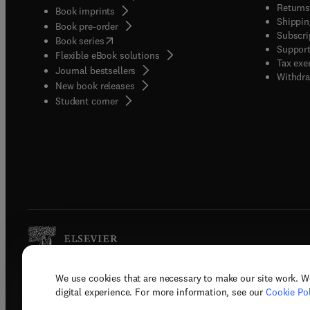
Returns
Book imprints
Shippin
Book pre-order
Subscri
(
opens in new tab/window
)
Book series
Support
Flexible eBook solutions
Tax exe
Journal bestsellers
Withdra
New book releases
(
opens in new tab/window
)
Student corner
We use cookies that are necessary to make our site work. W
Copyright © 2026 Elsevier, its licenso
digital experience. For more information, see our
Cookie Pol