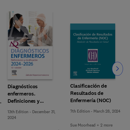
Slide
Clasificación de
Diagnósticos
Resultados de
enfermeros.
Enfermería (NOC)
Definiciones y
g
clasificación. 2024-
7th Edition
-
March 28, 2024
13th Edition
-
December 31,
2026. Edición
2024
hispanoamericana
Sue Moorhead + 2 more