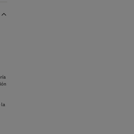
ría
ión
 la