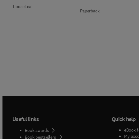
LooseLeaf
Paperback
Useful links
Quick help
eBook f
Book awards
My acc
Book bestsellers