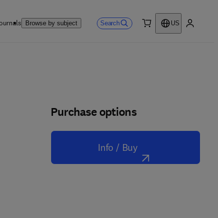
ournals
Search
Browse by subject
US
0 item
My accou
Purchase options
Info / Buy