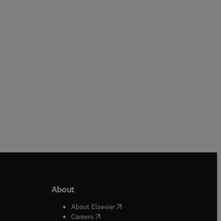
Jane W. Ball + 4 more
eBook
eBook
About
b/window
)
(
opens in new tab/window
)
About Elsevier
 tab/window
)
(
opens in new tab/window
)
Careers