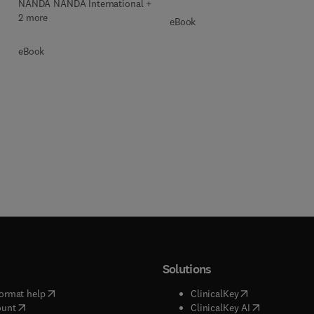
NANDA NANDA International +
2 more
eBook
eBook
Solutions
(
opens in new tab/window
)
(
opens in new ta
ormat help
ClinicalKey
(
opens in new tab/window
)
(
opens in new
ount
ClinicalKey AI