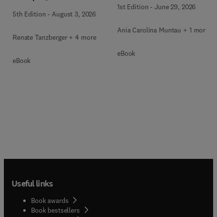
1st Edition
-
June 29, 2026
Zusatzmaterialien zum
5th Edition
-
August 3, 2026
Download)
Ania Carolina Muntau + 1 more
Renate Tanzberger + 4 more
eBook
eBook
Useful links
Book awards
Book bestsellers