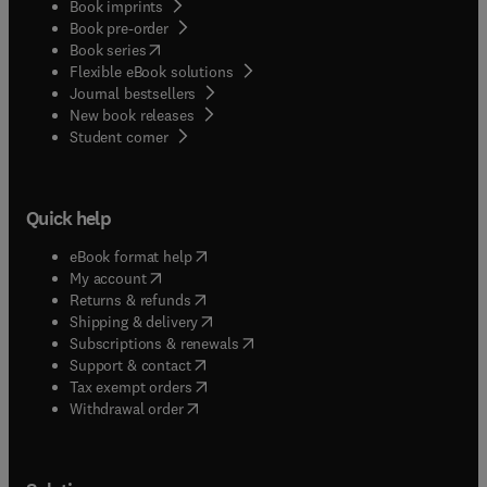
Book imprints
Book pre-order
(
opens in new tab/window
)
Book series
Flexible eBook solutions
Journal bestsellers
New book releases
(
opens in new tab/window
)
Student corner
Quick help
(
opens in new tab/window
)
eBook format help
(
opens in new tab/window
)
My account
(
opens in new tab/window
)
Returns & refunds
(
opens in new tab/window
)
Shipping & delivery
(
opens in new tab/window
)
Subscriptions & renewals
(
opens in new tab/window
)
Support & contact
(
opens in new tab/window
)
Tax exempt orders
Withdrawal order