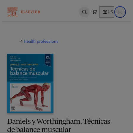
US
Open search
Open ma
Health professions
Daniels y Worthingham. Técnicas
de balance muscular