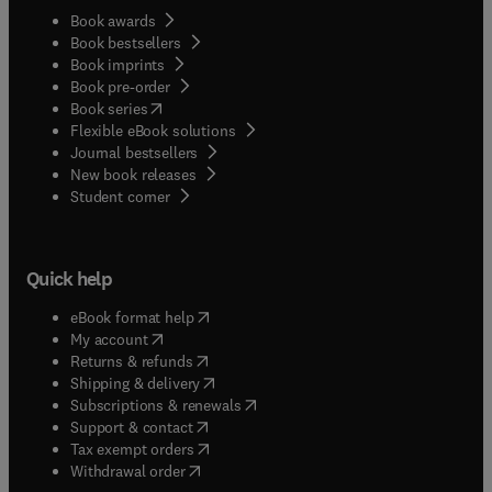
Book awards
Book bestsellers
Book imprints
Book pre-order
(
opens in new tab/window
)
Book series
Flexible eBook solutions
Journal bestsellers
New book releases
(
opens in new tab/window
)
Student corner
Quick help
(
opens in new tab/window
)
eBook format help
(
opens in new tab/window
)
My account
(
opens in new tab/window
)
Returns & refunds
(
opens in new tab/window
)
Shipping & delivery
(
opens in new tab/window
)
Subscriptions & renewals
(
opens in new tab/window
)
Support & contact
(
opens in new tab/window
)
Tax exempt orders
Withdrawal order