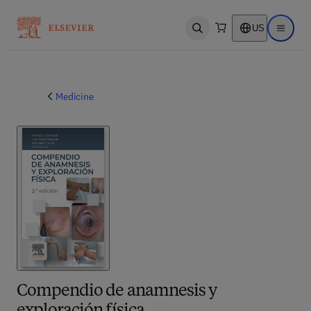
US
Open search
Open ma
Medicine
Compendio de anamnesis y