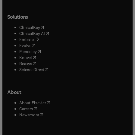
Solutions
(
opens in new tab/window
)
ClinicalKey
(
opens in new tab/window
)
ClinicalKey AI
(
opens in new tab/window
)
Embase
(
opens in new tab/window
)
Evolve
(
opens in new tab/window
)
Mendeley
(
opens in new tab/window
)
Knovel
(
opens in new tab/window
)
Reaxys
(
opens in new tab/window
)
ScienceDirect
About
(
opens in new tab/window
)
About Elsevier
(
opens in new tab/window
)
Careers
(
opens in new tab/window
)
Newsroom