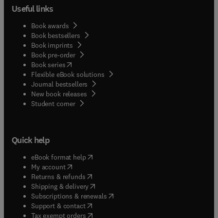
Useful links
Book awards
Book bestsellers
Book imprints
Book pre-order
(
opens in new tab/window
)
Book series
Flexible eBook solutions
Journal bestsellers
New book releases
(
opens in new tab/window
)
Student corner
Quick help
(
opens in new tab/window
)
eBook format help
(
opens in new tab/window
)
My account
(
opens in new tab/window
)
Returns & refunds
(
opens in new tab/window
)
Shipping & delivery
(
opens in new tab/window
)
Subscriptions & renewals
(
opens in new tab/window
)
Support & contact
(
opens in new tab/window
)
Tax exempt orders