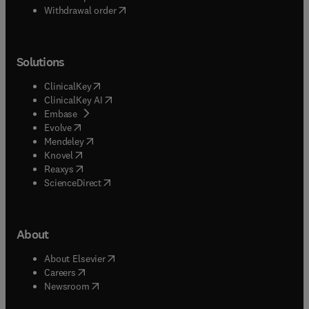
Withdrawal order
Solutions
(
opens in new tab/window
)
ClinicalKey
(
opens in new tab/window
)
ClinicalKey AI
(
opens in new tab/window
)
Embase
(
opens in new tab/window
)
Evolve
(
opens in new tab/window
)
Mendeley
(
opens in new tab/window
)
Knovel
(
opens in new tab/window
)
Reaxys
(
opens in new tab/window
)
ScienceDirect
About
(
opens in new tab/window
)
About Elsevier
(
opens in new tab/window
)
Careers
(
opens in new tab/window
)
Newsroom