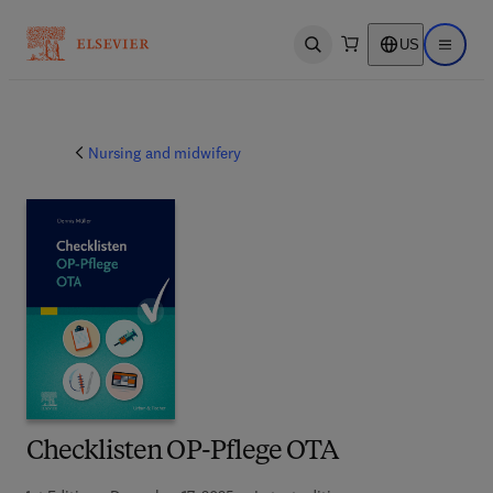
US
Open search
Open ma
Nursing and midwifery
Checklisten OP-Pflege OTA